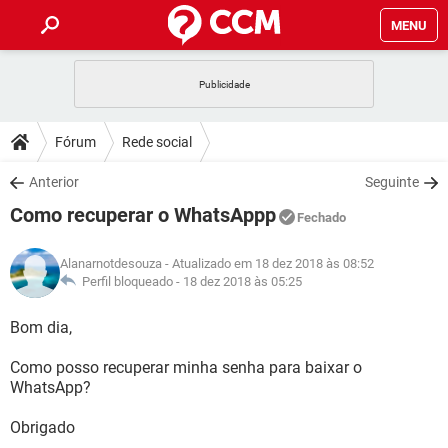
MENU
INÍCIO
JOGOS
WHATSAPP
DICAS
Fórum
Rede social
CELULAR
FACEBOOK
JOGOS
WHATSAPP
DOWNLOADS
Anterior
Seguinte
OUTLOOK
EXCEL
CELULAR
FACEBOOK
Como recuperar o WhatsAppp
INSTAGRAM
JOGOS
GMAIL
WHATSAPP
Fechado
FÓRUM
OUTLOOK
EXCEL
GUIA DE COMPRAS
CELULAR
FACEBOOK
Alanarnotdesouza
- Atualizado em 18 dez 2018 às 08:52
INSTAGRAM
JOGOS
GMAIL
WHATSAPP
GLOSSÁRIO
Perfil bloqueado -
18 dez 2018 às 05:25
OUTLOOK
EXCEL
GUIA DE COMPRAS
CELULAR
FACEBOOK
INSTAGRAM
JOGOS
GMAIL
WHATSAPP
Bom dia,
OUTLOOK
EXCEL
GUIA DE COMPRAS
CELULAR
FACEBOOK
Como posso recuperar minha senha para baixar o
INSTAGRAM
GMAIL
WhatsApp?
OUTLOOK
EXCEL
GUIA DE COMPRAS
INSTAGRAM
GMAIL
Obrigado