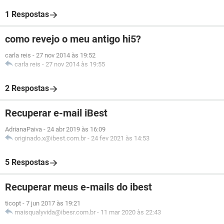
1 Respostas
como revejo o meu antigo hi5?
carla reis
-
27 nov 2014 às 19:52
carla reis
-
27 nov 2014 às 19:55
2 Respostas
Recuperar e-mail iBest
AdrianaPaiva
-
24 abr 2019 às 16:09
originado.x@ibest.com.br
-
24 fev 2021 às 14:53
5 Respostas
Recuperar meus e-mails do ibest
ticopt
-
7 jun 2017 às 19:21
maisqualyvida@ibesr.com.br
-
11 mar 2020 às 22:43