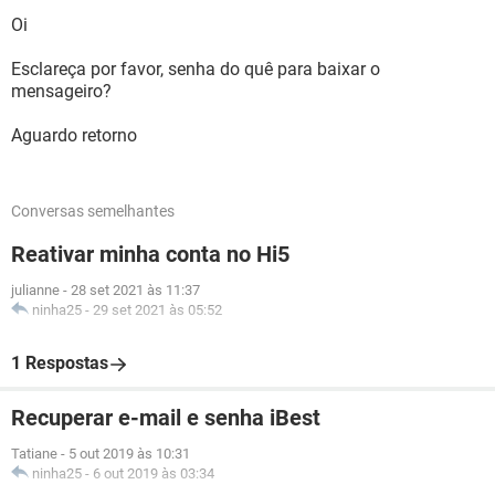
Oi
Esclareça por favor, senha do quê para baixar o
mensageiro?
Aguardo retorno
Conversas semelhantes
Reativar minha conta no Hi5
julianne
-
28 set 2021 às 11:37
ninha25
-
29 set 2021 às 05:52
1 Respostas
Recuperar e-mail e senha iBest
Tatiane
-
5 out 2019 às 10:31
ninha25
-
6 out 2019 às 03:34