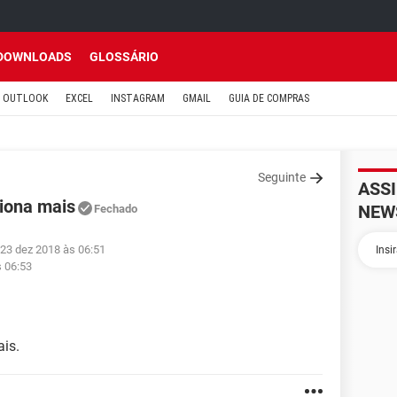
DOWNLOADS
GLOSSÁRIO
OUTLOOK
EXCEL
INSTAGRAM
GMAIL
GUIA DE COMPRAS
Seguinte
ASS
iona mais
NEW
Fechado
 23 dez 2018 às 06:51
s 06:53
is.