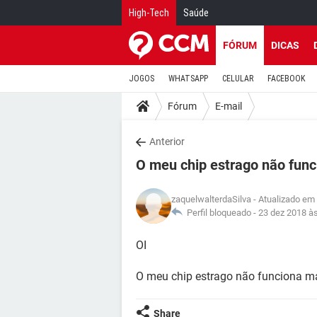
High-Tech
Saúde
FÓRUM
DICAS
JOGOS
WHATSAPP
CELULAR
FACEBOOK
Fórum
E-mail
Anterior
O meu chip estrago não func
zaquelwalterdaSilva
- Atualizado em
Perfil bloqueado -
23 dez 2018 à
OI
O meu chip estrago não funciona ma
Share