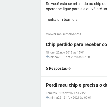
Se você está se referindo ao chip do
operador: ligue para ele ou vá até um
Tenha um bom dia
Conversas semelhantes
Chip perdido para receber c
Nilton
-
22 nov 2019 às 15:01
ninha25
-
6 set 2020 às 07:58
5 Respostas
Perdi meu chip e precisa o 
Tamires
-
19 fev 2021 às 21:25
ninha25
-
21 fev 2021 às 00:01