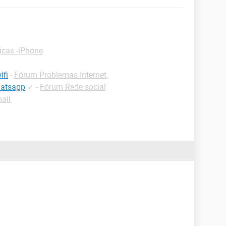
icas -iPhone
ifi
-
Fórum Problemas Internet
hatsapp
✓
-
Fórum Rede social
mail