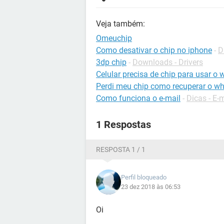
Veja também:
Omeuchip
Como desativar o chip no iphone
-
D
3dp chip
-
Downloads - Drivers
Celular precisa de chip para usar o w
Perdi meu chip como recuperar o w
Como funciona o e-mail
-
Dicas - E-
1 Respostas
RESPOSTA 1 / 1
Perfil bloqueado
23 dez 2018 às 06:53
Oi