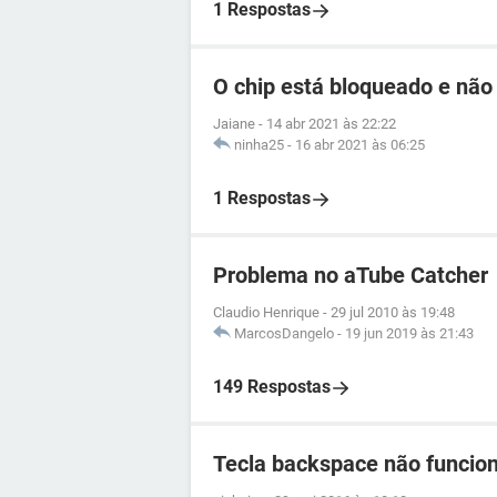
1 Respostas
O chip está bloqueado e não
Jaiane
-
14 abr 2021 às 22:22
ninha25
-
16 abr 2021 às 06:25
1 Respostas
Problema no aTube Catcher
Claudio Henrique
-
29 jul 2010 às 19:48
MarcosDangelo
-
19 jun 2019 às 21:43
149 Respostas
Tecla backspace não funcio