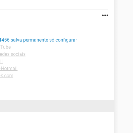
456 salva permanente só configurar
uTube
edes sociais
il
-Hotmail
ok.com