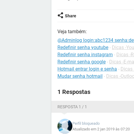
Share
Veja também:
@Adminlog login:abc1234 senha:def
Redefinir senha youtube
-
Dicas -Yo
Redefinir senha instagram
-
Dicas -R
Redefinir senha google
-
Dicas -E-ma
Hotmail entrar login e senha
-
Dicas 
Mudar senha hotmail
-
Dicas -Outlo
1 Respostas
RESPOSTA 1 / 1
Perfil bloqueado
Atualizado em 2 jan 2019 às 07:20