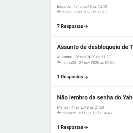
Eduardo
-
17 jul 2019 às 12:40
silva
-
2 dez 2020 às 17:18
7 Respostas
Assunto de desbloqueio de 
Atumane
-
26 nov 2020 às 11:38
ninha25
-
27 nov 2020 às 05:05
1 Respostas
Não lembro da senha do Ya
Mariza
-
4 fev 2019 às 21:53
ninha25
-
5 fev 2019 às 04:45
1 Respostas