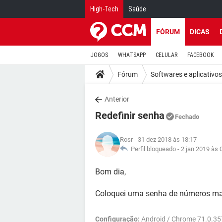
High-Tech
Saúde
FÓRUM
DICAS
JOGOS
WHATSAPP
CELULAR
FACEBOOK
Fórum
Softwares e aplicativos
Anterior
Redefinir senha
Fechado
Rosr
- 31 dez 2018 às 18:17
Perfil bloqueado -
2 jan 2019 às 
Bom dia,
Coloquei uma senha de números ma
Configuração:
Android / Chrome 71.0.35