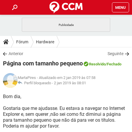
MENU
INÍCIO
JOGOS
WHATSAPP
DICAS
Fórum
Hardware
CELULAR
FACEBOOK
JOGOS
WHATSAPP
DOWNLOADS
Anterior
Seguinte
OUTLOOK
EXCEL
CELULAR
FACEBOOK
Página com tamanho pequeno
INSTAGRAM
JOGOS
GMAIL
WHATSAPP
Resolvido
/Fechado
FÓRUM
OUTLOOK
EXCEL
GUIA DE COMPRAS
CELULAR
FACEBOOK
MartaPires
- Atualizado em 2 jan 2019 às 07:58
INSTAGRAM
JOGOS
GMAIL
WHATSAPP
GLOSSÁRIO
Perfil bloqueado -
2 jan 2019 às 08:01
OUTLOOK
EXCEL
GUIA DE COMPRAS
CELULAR
FACEBOOK
INSTAGRAM
JOGOS
GMAIL
WHATSAPP
Bom dia,
OUTLOOK
EXCEL
GUIA DE COMPRAS
CELULAR
FACEBOOK
Gostaria que me ajudasse. Eu estava a navegar no Internet
INSTAGRAM
GMAIL
Explorer e, sem querer ,não sei como fiz diminui a página
OUTLOOK
EXCEL
GUIA DE COMPRAS
para tamanho pequeno que não dá para ver os títulos.
INSTAGRAM
GMAIL
Poderia m ajudar por favor.