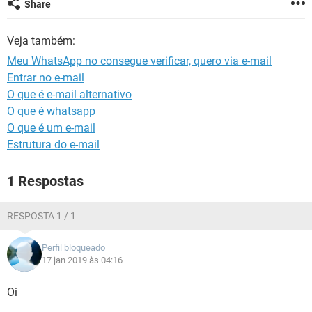
Share
GUIA DE COMPRAS
Veja também:
Meu WhatsApp no consegue verificar, quero via e-mail
Entrar no e-mail
O que é e-mail alternativo
O que é whatsapp
O que é um e-mail
Estrutura do e-mail
1 Respostas
RESPOSTA 1 / 1
Perfil bloqueado
17 jan 2019 às 04:16
Oi