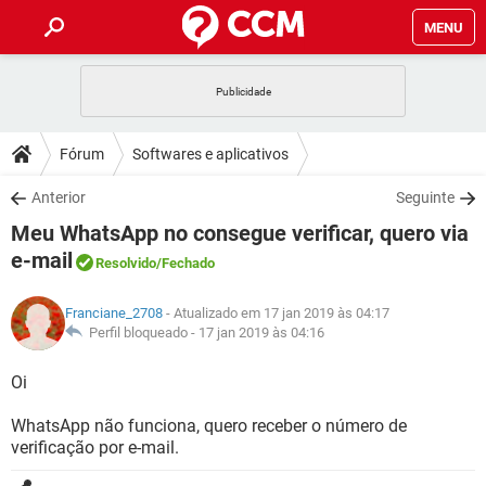
MENU
INÍCIO
JOGOS
WHATSAPP
DICAS
Fórum
Softwares e aplicativos
CELULAR
FACEBOOK
JOGOS
WHATSAPP
DOWNLOADS
Anterior
Seguinte
OUTLOOK
EXCEL
CELULAR
FACEBOOK
Meu WhatsApp no consegue verificar, quero via
INSTAGRAM
JOGOS
GMAIL
WHATSAPP
FÓRUM
OUTLOOK
EXCEL
e-mail
Resolvido
/Fechado
GUIA DE COMPRAS
CELULAR
FACEBOOK
INSTAGRAM
JOGOS
GMAIL
WHATSAPP
GLOSSÁRIO
OUTLOOK
EXCEL
Franciane_2708
- Atualizado em 17 jan 2019 às 04:17
GUIA DE COMPRAS
CELULAR
FACEBOOK
Perfil bloqueado -
17 jan 2019 às 04:16
INSTAGRAM
JOGOS
GMAIL
WHATSAPP
OUTLOOK
EXCEL
Oi
GUIA DE COMPRAS
CELULAR
FACEBOOK
INSTAGRAM
GMAIL
OUTLOOK
EXCEL
WhatsApp não funciona, quero receber o número de
GUIA DE COMPRAS
verificação por e-mail.
INSTAGRAM
GMAIL