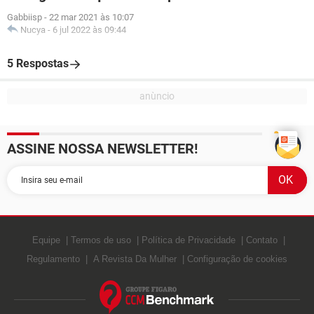
Gabbiisp
-
22 mar 2021 às 10:07
Nucya
-
6 jul 2022 às 09:44
5 Respostas
ASSINE NOSSA NEWSLETTER!
Equipe
Termos de uso
Política de Privacidade
Contato
Regulamento
A Revista Da Mulher
Configuração de cookies