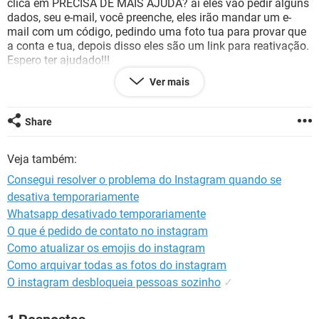
clica em PRECISA DE MAIS AJUDA? aí eles vão pedir alguns
GUIA DE COMPRAS
dados, seu e-mail, você preenche, eles irão mandar um e-
mail com um código, pedindo uma foto tua para provar que
a conta e tua, depois disso eles são um link para reativação.
Espero ter ajudado!!!
Ver mais
Configuração:
iPhone / Safari 12.0
Share
Veja também:
Consegui resolver o problema do Instagram quando se
desativa temporariamente
Whatsapp desativado temporariamente
O que é pedido de contato no instagram
Como atualizar os emojis do instagram
Como arquivar todas as fotos do instagram
O instagram desbloqueia pessoas sozinho
✓