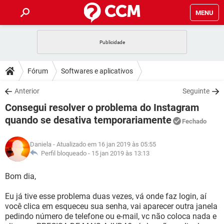
MENU
INÍCIO
JOGOS
WHATSAPP
DICAS
Fórum
Softwares e aplicativos
CELULAR
FACEBOOK
JOGOS
WHATSAPP
DOWNLOADS
Anterior
Seguinte
OUTLOOK
EXCEL
CELULAR
FACEBOOK
Consegui resolver o problema do Instagram
INSTAGRAM
JOGOS
GMAIL
WHATSAPP
FÓRUM
OUTLOOK
EXCEL
quando se desativa temporariamente
Fechado
GUIA DE COMPRAS
CELULAR
FACEBOOK
INSTAGRAM
JOGOS
GMAIL
WHATSAPP
GLOSSÁRIO
OUTLOOK
EXCEL
Daniela
- Atualizado em 16 jan 2019 às 05:55
GUIA DE COMPRAS
CELULAR
FACEBOOK
Perfil bloqueado -
15 jan 2019 às 13:13
INSTAGRAM
JOGOS
GMAIL
WHATSAPP
OUTLOOK
EXCEL
Bom dia,
GUIA DE COMPRAS
CELULAR
FACEBOOK
INSTAGRAM
GMAIL
OUTLOOK
EXCEL
Eu já tive esse problema duas vezes, vá onde faz login, aí
GUIA DE COMPRAS
você clica em esqueceu sua senha, vai aparecer outra janela
INSTAGRAM
GMAIL
pedindo número de telefone ou e-mail, vc não coloca nada e