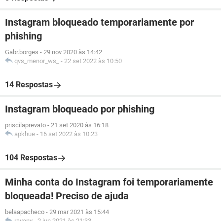
Instagram bloqueado temporariamente por
phishing
Gabr.borges
-
29 nov 2020 às 14:42
qvs_menor_ws_
-
22 set 2022 às 10:50
14 Respostas
Instagram bloqueado por phishing
priscilaprevato
-
21 set 2020 às 16:18
apkhue
-
16 set 2022 às 10:23
104 Respostas
Minha conta do Instagram foi temporariamente
bloqueada! Preciso de ajuda
belaapacheco
-
29 mar 2021 às 15:44
rayany
-
2 jun 2021 às 21:33