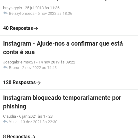
braya grylo
-
25 jul 2013 às 11:36
Beizzyfonseca
-
5 nov 2022 às 18:06
40 Respostas
Instagram - Ajude-nos a confirmar que está
conta é sua
Joaogabrielmsc21
-
14 nov 2019 às 09:22
Bruna
-
2 nov 2022 às 14:43
128 Respostas
Instagram bloqueado temporariamente por
phishing
Claudia
-
6 jan 2021 às 17:23
Yulle
-
13 dez 2021 às 22:30
8 Respostas