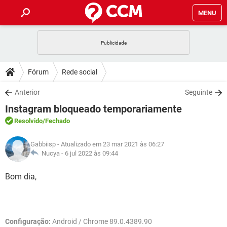
MENU
INÍCIO
JOGOS
WHATSAPP
DICAS
Fórum
Rede social
CELULAR
FACEBOOK
JOGOS
WHATSAPP
DOWNLOADS
Anterior
Seguinte
OUTLOOK
EXCEL
CELULAR
FACEBOOK
Instagram bloqueado temporariamente
INSTAGRAM
JOGOS
GMAIL
WHATSAPP
FÓRUM
OUTLOOK
EXCEL
Resolvido
/Fechado
GUIA DE COMPRAS
CELULAR
FACEBOOK
INSTAGRAM
JOGOS
GMAIL
WHATSAPP
GLOSSÁRIO
OUTLOOK
Gabbiisp
- Atualizado em 23 mar 2021 às 06:27
EXCEL
GUIA DE COMPRAS
CELULAR
FACEBOOK
Nucya -
6 jul 2022 às 09:44
INSTAGRAM
JOGOS
GMAIL
WHATSAPP
OUTLOOK
EXCEL
Bom dia,
GUIA DE COMPRAS
CELULAR
FACEBOOK
INSTAGRAM
GMAIL
OUTLOOK
EXCEL
GUIA DE COMPRAS
INSTAGRAM
GMAIL
Configuração:
Android / Chrome 89.0.4389.90