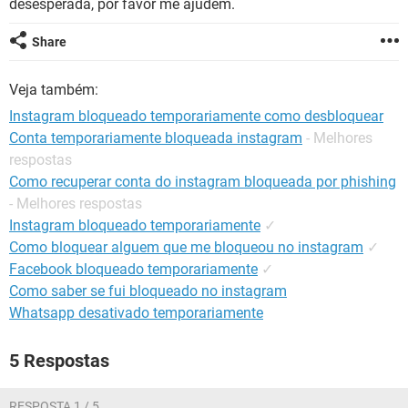
desesperada, por favor me ajudem.
GUIA DE COMPRAS
Share
Veja também:
Instagram bloqueado temporariamente como desbloquear
Conta temporariamente bloqueada instagram
- Melhores
respostas
Como recuperar conta do instagram bloqueada por phishing
- Melhores respostas
Instagram bloqueado temporariamente
✓
Como bloquear alguem que me bloqueou no instagram
✓
Facebook bloqueado temporariamente
✓
Como saber se fui bloqueado no instagram
Whatsapp desativado temporariamente
5 Respostas
RESPOSTA 1 / 5