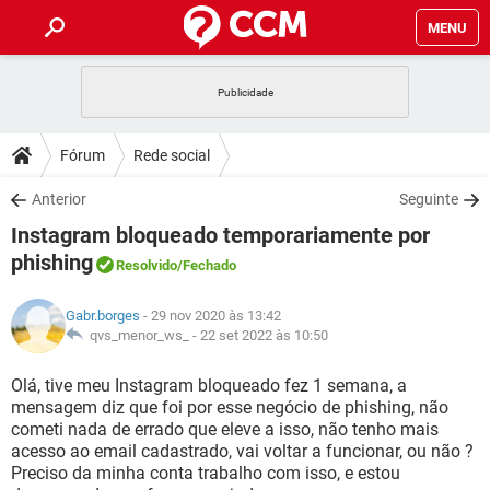
MENU
INÍCIO
JOGOS
WHATSAPP
DICAS
Fórum
Rede social
CELULAR
FACEBOOK
JOGOS
WHATSAPP
DOWNLOADS
Anterior
Seguinte
OUTLOOK
EXCEL
CELULAR
FACEBOOK
Instagram bloqueado temporariamente por
INSTAGRAM
JOGOS
GMAIL
WHATSAPP
FÓRUM
OUTLOOK
EXCEL
phishing
Resolvido
/Fechado
GUIA DE COMPRAS
CELULAR
FACEBOOK
INSTAGRAM
JOGOS
GMAIL
WHATSAPP
GLOSSÁRIO
OUTLOOK
EXCEL
Gabr.borges
- 29 nov 2020 às 13:42
GUIA DE COMPRAS
CELULAR
FACEBOOK
qvs_menor_ws_ -
22 set 2022 às 10:50
INSTAGRAM
JOGOS
GMAIL
WHATSAPP
OUTLOOK
EXCEL
Olá, tive meu Instagram bloqueado fez 1 semana, a
GUIA DE COMPRAS
CELULAR
FACEBOOK
INSTAGRAM
GMAIL
mensagem diz que foi por esse negócio de phishing, não
OUTLOOK
EXCEL
cometi nada de errado que eleve a isso, não tenho mais
GUIA DE COMPRAS
acesso ao email cadastrado, vai voltar a funcionar, ou não ?
INSTAGRAM
GMAIL
Preciso da minha conta trabalho com isso, e estou