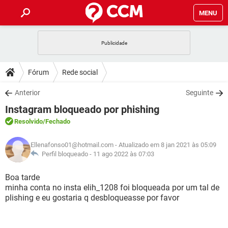
MENU
INÍCIO
JOGOS
WHATSAPP
DICAS
Fórum
Rede social
CELULAR
FACEBOOK
JOGOS
WHATSAPP
DOWNLOADS
Anterior
Seguinte
OUTLOOK
EXCEL
CELULAR
FACEBOOK
Instagram bloqueado por phishing
INSTAGRAM
JOGOS
GMAIL
WHATSAPP
FÓRUM
OUTLOOK
EXCEL
Resolvido
/Fechado
GUIA DE COMPRAS
CELULAR
FACEBOOK
INSTAGRAM
JOGOS
GMAIL
WHATSAPP
GLOSSÁRIO
OUTLOOK
Ellenafonso01@hotmail.com
- Atualizado em 8 jan 2021 às 05:09
EXCEL
GUIA DE COMPRAS
CELULAR
FACEBOOK
Perfil bloqueado -
11 ago 2022 às 07:03
INSTAGRAM
JOGOS
GMAIL
WHATSAPP
OUTLOOK
EXCEL
Boa tarde
GUIA DE COMPRAS
CELULAR
FACEBOOK
minha conta no insta elih_1208 foi bloqueada por um tal de
INSTAGRAM
GMAIL
plishing e eu gostaria q desbloqueasse por favor
OUTLOOK
EXCEL
GUIA DE COMPRAS
INSTAGRAM
GMAIL