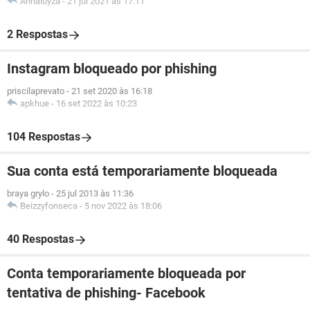
Annaluyza
-
21 jul 2021 às 17:11
2 Respostas
Instagram bloqueado por phishing
priscilaprevato
-
21 set 2020 às 16:18
apkhue
-
16 set 2022 às 10:23
104 Respostas
Sua conta está temporariamente bloqueada
braya grylo
-
25 jul 2013 às 11:36
Beizzyfonseca
-
5 nov 2022 às 18:06
40 Respostas
Conta temporariamente bloqueada por
tentativa de phishing- Facebook