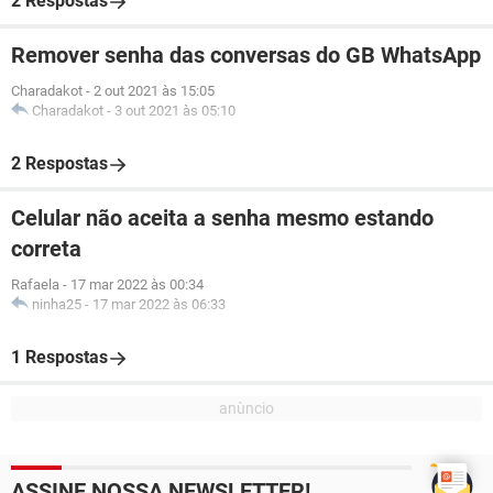
2 Respostas
Remover senha das conversas do GB WhatsApp
Charadakot
-
2 out 2021 às 15:05
Charadakot
-
3 out 2021 às 05:10
2 Respostas
Celular não aceita a senha mesmo estando
correta
Rafaela
-
17 mar 2022 às 00:34
ninha25
-
17 mar 2022 às 06:33
1 Respostas
ASSINE NOSSA NEWSLETTER!