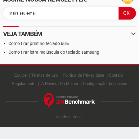
VEJA TAMBÉM
Como tirar print no teclado 60%
Como tirar letra maiúscula do teclado samsung
Equipe
Termos de uso
Política de Privacidade
Contato
Regulamento
A Revista Da Mulher
Configuração de cookies
saude.ccm.net