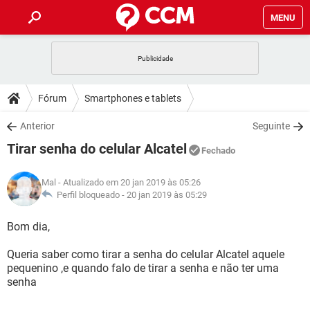
MENU
INÍCIO
JOGOS
WHATSAPP
DICAS
Fórum
Smartphones e tablets
CELULAR
FACEBOOK
JOGOS
WHATSAPP
DOWNLOADS
Anterior
Seguinte
OUTLOOK
EXCEL
CELULAR
FACEBOOK
Tirar senha do celular Alcatel
INSTAGRAM
JOGOS
GMAIL
WHATSAPP
Fechado
FÓRUM
OUTLOOK
EXCEL
GUIA DE COMPRAS
CELULAR
FACEBOOK
Mal
- Atualizado em 20 jan 2019 às 05:26
INSTAGRAM
JOGOS
GMAIL
WHATSAPP
GLOSSÁRIO
Perfil bloqueado -
20 jan 2019 às 05:29
OUTLOOK
EXCEL
GUIA DE COMPRAS
CELULAR
FACEBOOK
INSTAGRAM
JOGOS
GMAIL
WHATSAPP
Bom dia,
OUTLOOK
EXCEL
GUIA DE COMPRAS
CELULAR
FACEBOOK
Queria saber como tirar a senha do celular Alcatel aquele
INSTAGRAM
GMAIL
pequenino ,e quando falo de tirar a senha e não ter uma
OUTLOOK
EXCEL
GUIA DE COMPRAS
senha
INSTAGRAM
GMAIL