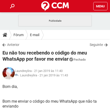
MENU
INÍCIO
JOGOS
WHATSAPP
DICAS
Fórum
E-mail
CELULAR
FACEBOOK
JOGOS
WHATSAPP
DOWNLOADS
Anterior
Seguinte
OUTLOOK
EXCEL
CELULAR
FACEBOOK
Eu não tou recebendo o código do meu
INSTAGRAM
JOGOS
GMAIL
WHATSAPP
FÓRUM
OUTLOOK
EXCEL
WhatsApp por favor me enviar
Fechado
GUIA DE COMPRAS
CELULAR
FACEBOOK
INSTAGRAM
JOGOS
GMAIL
WHATSAPP
GLOSSÁRIO
OUTLOOK
EXCEL
Laundreylira
- 21 jan 2019 às 11:40
GUIA DE COMPRAS
CELULAR
FACEBOOK
Laundreylira -
21 jan 2019 às 11:43
INSTAGRAM
JOGOS
GMAIL
WHATSAPP
OUTLOOK
EXCEL
Bom dia,
GUIA DE COMPRAS
CELULAR
FACEBOOK
INSTAGRAM
GMAIL
OUTLOOK
EXCEL
GUIA DE COMPRAS
Bom me enviar o código do meu WhatsApp que não ta
INSTAGRAM
GMAIL
enviando