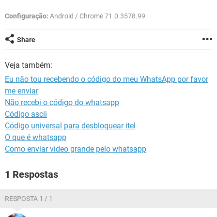
GUIA DE COMPRAS
Configuração:
Android / Chrome 71.0.3578.99
Share
Veja também:
Eu não tou recebendo o código do meu WhatsApp por favor
me enviar
Não recebi o código do whatsapp
Código ascii
Código universal para desbloquear itel
O que é whatsapp
Como enviar vídeo grande pelo whatsapp
1 Respostas
RESPOSTA 1 / 1