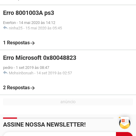
Erro 8001003A ps3
Everton
-
14 mai 2020 às 14:12
ninha25
-
15 mai 2020 às 05:45
1 Respostas
Erro Microsoft 0x80048823
pedro
-
1 set 2019 às 08:47
Mohsinboruah
-
14 set 2019 às 02:57
2 Respostas
ASSINE NOSSA NEWSLETTER!