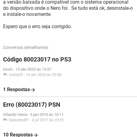
a versão baixada é compatível com o sistema operacional
do dispositivo onde o Nero foi . Se tudo está ok, desinstale-o
e instale-o novamente.
Espero que o erro seja corrigido.
Conversas semelhantes
Código 80023017 no PS3
Kevin
-
15 abr 2020 às 13:57
ninha25
-
16 abr 2020 às 02:56
1 Respostas
Erro (80023017) PSN
Orlando Vieira
-
5 jan 2016 às 16:11
GelsinhoR7
-
4 jul 2017 às 22:01
10 Respostas