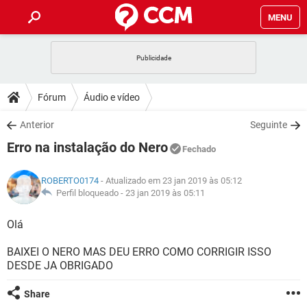
MENU
INÍCIO
JOGOS
WHATSAPP
DICAS
Fórum
Áudio e vídeo
CELULAR
FACEBOOK
JOGOS
WHATSAPP
DOWNLOADS
Anterior
Seguinte
OUTLOOK
EXCEL
CELULAR
FACEBOOK
Erro na instalação do Nero
INSTAGRAM
JOGOS
GMAIL
WHATSAPP
Fechado
FÓRUM
OUTLOOK
EXCEL
GUIA DE COMPRAS
CELULAR
FACEBOOK
ROBERTO0174
- Atualizado em 23 jan 2019 às 05:12
INSTAGRAM
JOGOS
GMAIL
WHATSAPP
GLOSSÁRIO
Perfil bloqueado -
23 jan 2019 às 05:11
OUTLOOK
EXCEL
GUIA DE COMPRAS
CELULAR
FACEBOOK
INSTAGRAM
JOGOS
GMAIL
WHATSAPP
Olá
OUTLOOK
EXCEL
GUIA DE COMPRAS
CELULAR
FACEBOOK
BAIXEI O NERO MAS DEU ERRO COMO CORRIGIR ISSO
INSTAGRAM
GMAIL
DESDE JA OBRIGADO
OUTLOOK
EXCEL
GUIA DE COMPRAS
INSTAGRAM
GMAIL
Share