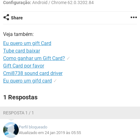
GUIA DE COMPRAS
Configuração:
Android / Chrome 62.0.3202.84
Share
Veja também:
Eu quero um gift Card
Tube card baixar
Como ganhar um Gift Card?
✓
Gift Card por favor
Cmi8738 sound card driver
Eu quero um gifd card
✓
1 Respostas
RESPOSTA 1 / 1
Perfil bloqueado
Atualizado em 24 jan 2019 às 05:55