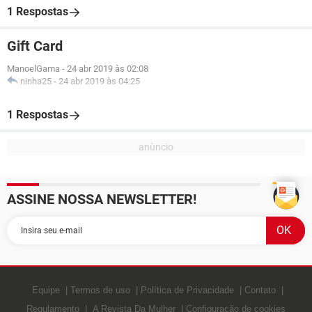
1 Respostas
Gift Card
ManoelGama
-
24 abr 2019 às 02:08
ninha25
-
24 abr 2019 às 04:25
1 Respostas
ASSINE NOSSA NEWSLETTER!
Equipe
Termos de uso
Política de Privacidade
Contato
Regulamento
A Revista Da Mulher
Configuração de cookies