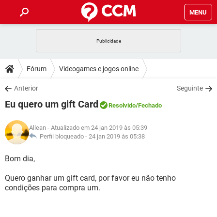
MENU
INÍCIO
JOGOS
WHATSAPP
DICAS
Fórum
Videogames e jogos online
CELULAR
FACEBOOK
JOGOS
WHATSAPP
DOWNLOADS
Anterior
Seguinte
OUTLOOK
EXCEL
CELULAR
FACEBOOK
Eu quero um gift Card
INSTAGRAM
JOGOS
GMAIL
WHATSAPP
Resolvido
/Fechado
FÓRUM
OUTLOOK
EXCEL
GUIA DE COMPRAS
CELULAR
FACEBOOK
Allean
- Atualizado em 24 jan 2019 às 05:39
INSTAGRAM
JOGOS
GMAIL
WHATSAPP
GLOSSÁRIO
Perfil bloqueado -
24 jan 2019 às 05:38
OUTLOOK
EXCEL
GUIA DE COMPRAS
CELULAR
FACEBOOK
INSTAGRAM
JOGOS
GMAIL
WHATSAPP
Bom dia,
OUTLOOK
EXCEL
GUIA DE COMPRAS
CELULAR
FACEBOOK
Quero ganhar um gift card, por favor eu não tenho
INSTAGRAM
GMAIL
condições para compra um.
OUTLOOK
EXCEL
GUIA DE COMPRAS
INSTAGRAM
GMAIL