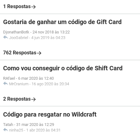
1 Respostas
Gostaria de ganhar um código de Gift Card
DjonathanBotk
-
24 nov 2018 às 13:22
JooGabriel
-
4 jun 2019 às 04:23
762 Respostas
Como vou conseguir o código de Shift Card
RAfael
-
6 mar 2020 às 12:40
MrCranium
-
16 ago 2020 às 20:34
2 Respostas
Código para resgatar no Wildcraft
Tatah
-
31 mar 2020 às 12:29
ninha25
-
1 abr 2020 às 04:31