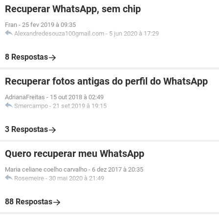
Recuperar WhatsApp, sem chip
Fran
-
25 fev 2019 à 09:35
Alexandredesouza100gmail.com
-
5 jun 2020 à 17:29
8 Respostas
Recuperar fotos antigas do perfil do WhatsApp
AdrianaFreitas
-
15 out 2018 à 02:49
Smercampo
-
21 set 2019 à 19:15
3 Respostas
Quero recuperar meu WhatsApp
Maria celiane coelho carvalho
-
6 dez 2017 à 20:35
Rosemeire
-
30 mai 2020 à 21:49
88 Respostas