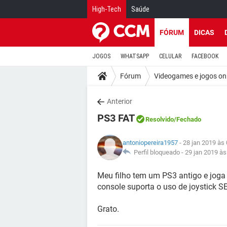
High-Tech
Saúde
FÓRUM
DICAS
JOGOS
WHATSAPP
CELULAR
FACEBOOK
Fórum
Videogames e jogos on
Anterior
PS3 FAT
Resolvido
/Fechado
antoniopereira1957
- 28 jan 2019 às
Perfil bloqueado -
29 jan 2019 às
Meu filho tem um PS3 antigo e joga 
console suporta o uso de joystick S
Grato.