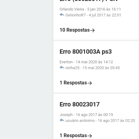
Orlando Vieira
-
5 jan 2016 às 16:11
GelsinhoR7
-
4 jul 2017 às 22:01
10 Respostas
Erro 8001003A ps3
Everton
-
14 mai 2020 às 14:12
ninha25
-
15 mai 2020 às 05:45
1 Respostas
Erro 80023017
Joseph
-
16 ago 2017 às 00:19
usuário anônimo
-
16 ago 2017 às 02:20
1 Respostas