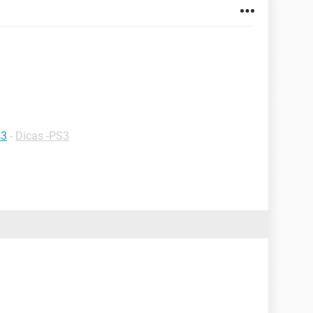
s3
-
Dicas -PS3