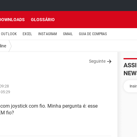
DOWNLOADS
GLOSSÁRIO
OUTLOOK
EXCEL
INSTAGRAM
GMAIL
GUIA DE COMPRAS
line
Seguinte
ASS
NEW
 09:28
 05:29
com joystick com fio. Minha pergunta é: esse
EM fio?