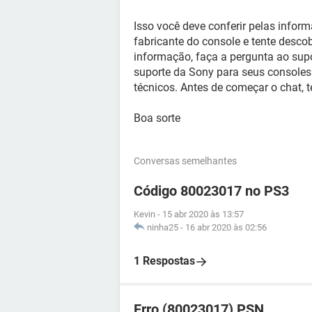
Isso você deve conferir pelas inform
fabricante do console e tente descob
informação, faça a pergunta ao supo
suporte da Sony para seus consoles.
técnicos. Antes de começar o chat, 
Boa sorte
Conversas semelhantes
Código 80023017 no PS3
Kevin
-
15 abr 2020 às 13:57
ninha25
-
16 abr 2020 às 02:56
1 Respostas
Erro (80023017) PSN