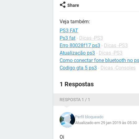
Share
Veja também:
PS3 FAT
Ps3 fat
-
Dicas -PS3
Erro 80028f17 ps3
-
Dicas -PS3
Atualização ps3
-
Dicas -PS3
Como conectar fone bluetooth no p
Codigo gta 5 ps3
-
Dicas -Consoles
1 Respostas
RESPOSTA 1 / 1
Perfil bloqueado
Atualizado em 29 jan 2019 às 05:30
Oi