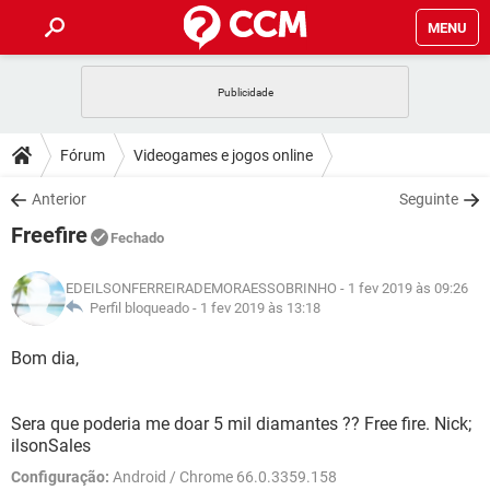
MENU
INÍCIO
JOGOS
WHATSAPP
DICAS
Fórum
Videogames e jogos online
CELULAR
FACEBOOK
JOGOS
WHATSAPP
DOWNLOADS
Anterior
Seguinte
OUTLOOK
EXCEL
CELULAR
FACEBOOK
Freefire
INSTAGRAM
JOGOS
GMAIL
WHATSAPP
Fechado
FÓRUM
OUTLOOK
EXCEL
GUIA DE COMPRAS
CELULAR
FACEBOOK
EDEILSONFERREIRADEMORAESSOBRINHO
- 1 fev 2019 às 09:26
INSTAGRAM
JOGOS
GMAIL
WHATSAPP
GLOSSÁRIO
Perfil bloqueado -
1 fev 2019 às 13:18
OUTLOOK
EXCEL
GUIA DE COMPRAS
CELULAR
FACEBOOK
INSTAGRAM
JOGOS
GMAIL
WHATSAPP
Bom dia,
OUTLOOK
EXCEL
GUIA DE COMPRAS
CELULAR
FACEBOOK
INSTAGRAM
GMAIL
Sera que poderia me doar 5 mil diamantes ?? Free fire. Nick;
OUTLOOK
EXCEL
GUIA DE COMPRAS
ilsonSales
INSTAGRAM
GMAIL
Configuração:
Android / Chrome 66.0.3359.158