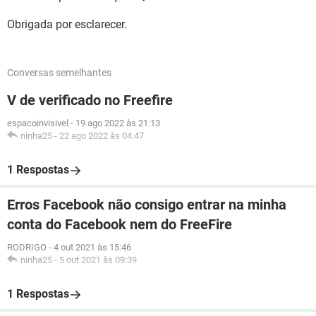
Obrigada por esclarecer.
Conversas semelhantes
V de verificado no Freefire
espacoinvisivel
-
19 ago 2022 às 21:13
ninha25
-
22 ago 2022 às 04:47
1 Respostas
Erros Facebook não consigo entrar na minha
conta do Facebook nem do FreeFire
RODRIGO
-
4 out 2021 às 15:46
ninha25
-
5 out 2021 às 09:39
1 Respostas