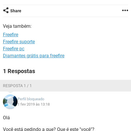
GUIA DE COMPRAS
Share
Veja também:
Freefire
Freefire suporte
Freefire pc
Diamantes grátis para freefire
1 Respostas
RESPOSTA 1 / 1
Perfil bloqueado
1 fev 2019 às 13:18
Olá
Você está pedindo a que? Que é este "você"?