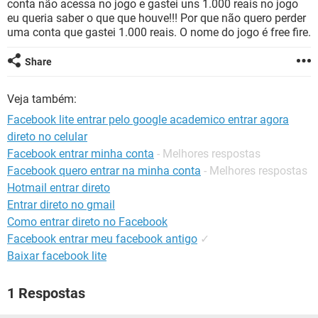
conta não acessa no jogo e gastei uns 1.000 reais no jogo
GUIA DE COMPRAS
eu queria saber o que que houve!!! Por que não quero perder
uma conta que gastei 1.000 reais. O nome do jogo é free fire.
Share
Veja também:
Facebook lite entrar pelo google academico entrar agora
direto no celular
Facebook entrar minha conta
- Melhores respostas
Facebook quero entrar na minha conta
- Melhores respostas
Hotmail entrar direto
Entrar direto no gmail
Como entrar direto no Facebook
Facebook entrar meu facebook antigo
✓
Baixar facebook lite
1 Respostas