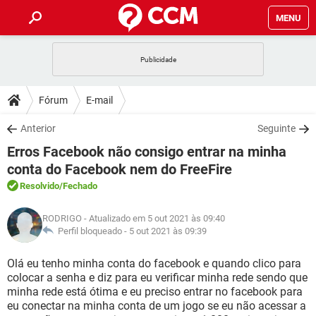
MENU
INÍCIO
JOGOS
WHATSAPP
DICAS
Fórum
E-mail
CELULAR
FACEBOOK
JOGOS
WHATSAPP
DOWNLOADS
Anterior
Seguinte
OUTLOOK
EXCEL
CELULAR
FACEBOOK
Erros Facebook não consigo entrar na minha
INSTAGRAM
JOGOS
GMAIL
WHATSAPP
FÓRUM
OUTLOOK
EXCEL
conta do Facebook nem do FreeFire
GUIA DE COMPRAS
CELULAR
FACEBOOK
Resolvido
/Fechado
INSTAGRAM
JOGOS
GMAIL
WHATSAPP
GLOSSÁRIO
OUTLOOK
EXCEL
GUIA DE COMPRAS
CELULAR
FACEBOOK
RODRIGO
- Atualizado em 5 out 2021 às 09:40
INSTAGRAM
JOGOS
GMAIL
WHATSAPP
Perfil bloqueado -
5 out 2021 às 09:39
OUTLOOK
EXCEL
GUIA DE COMPRAS
CELULAR
FACEBOOK
INSTAGRAM
GMAIL
Olá eu tenho minha conta do facebook e quando clico para
OUTLOOK
EXCEL
colocar a senha e diz para eu verificar minha rede sendo que
GUIA DE COMPRAS
minha rede está ótima e eu preciso entrar no facebook para
INSTAGRAM
GMAIL
eu conectar na minha conta de um jogo se eu não acessar a