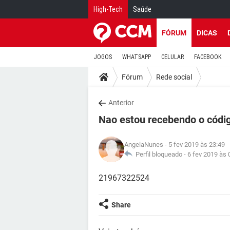
High-Tech
Saúde
FÓRUM
DICAS
JOGOS
WHATSAPP
CELULAR
FACEBOOK
Fórum
Rede social
Anterior
Nao estou recebendo o códi
AngelaNunes
- 5 fev 2019 às 23:49
Perfil bloqueado -
6 fev 2019 às 
21967322524
Share