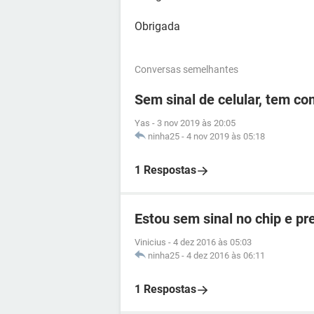
Obrigada
Conversas semelhantes
Sem sinal de celular, tem c
Yas
-
3 nov 2019 às 20:05
ninha25
-
4 nov 2019 às 05:18
1 Respostas
Estou sem sinal no chip e p
Vinicius
-
4 dez 2016 às 05:03
ninha25
-
4 dez 2016 às 06:11
1 Respostas