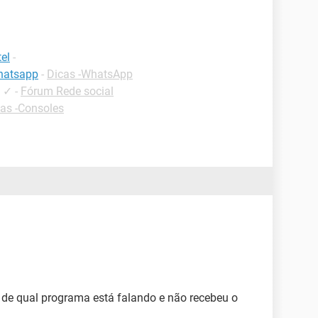
el
-
hatsapp
-
Dicas -WhatsApp
✓
-
Fórum Rede social
as -Consoles
ar de qual programa está falando e não recebeu o