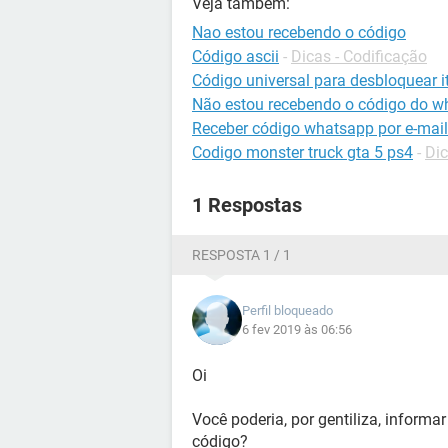
Veja também:
Nao estou recebendo o código
Código ascii
-
Dicas - Codificação
Código universal para desbloquear it
Não estou recebendo o código do w
Receber código whatsapp por e-mail
Codigo monster truck gta 5 ps4
-
Dic
1 Respostas
RESPOSTA 1 / 1
Perfil bloqueado
6 fev 2019 às 06:56
Oi
Você poderia, por gentiliza, inform
código?