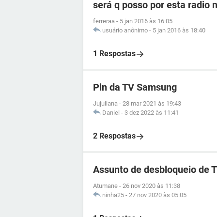
será q posso por esta radio 
ferreraa
-
5 jan 2016 às 16:05
usuário anônimo
-
5 jan 2016 às 18:40
1 Respostas
Pin da TV Samsung
Jujuliana
-
28 mar 2021 às 19:43
Daniel
-
3 dez 2022 às 11:41
2 Respostas
Assunto de desbloqueio de 
Atumane
-
26 nov 2020 às 11:38
ninha25
-
27 nov 2020 às 05:05