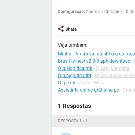
Configuração:
Android / Chrome 72.0.3
Share
Veja também:
Minha TV não vai até 49 o q eu faço
Brasil tv new v2 9.3 apk download
-
O q significa mb
-
Dicas -Memória
O q significa tbt
-
Dicas -Redes socia
O q é ntr
-
Dicas -Web
Assistir tv online grátis no pc
- Guide
1 Respostas
RESPOSTA 1 / 1