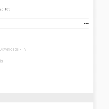
626.105
Downloads - TV
is