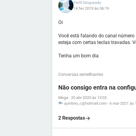
Perfil bloqueado
14 fev 2019 às 06:19
Oi
Você está falando do canal número 4
esteja com certas teclas travadas. 
Tenha um bom dia
Conversas semelhantes
Não consigo entra na confi
Mega
-
20 abr 2020 às 13:03
quintino_c@hotmail.com
-
6 mar 2021 às 
2 Respostas