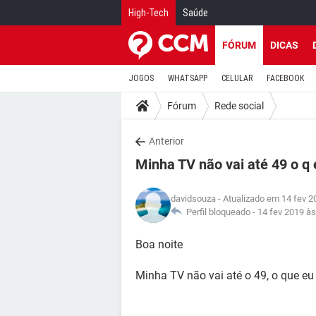
High-Tech
Saúde
FÓRUM
DICAS
JOGOS
WHATSAPP
CELULAR
FACEBOOK
Fórum
Rede social
Anterior
Minha TV não vai até 49 o q 
davidsouza
- Atualizado em 14 fev 2
Perfil bloqueado -
14 fev 2019 às
Boa noite
Minha TV não vai até o 49, o que eu