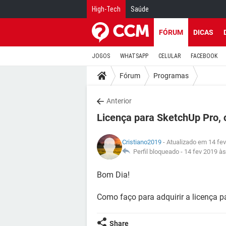
High-Tech
Saúde
FÓRUM
DICAS
JOGOS
WHATSAPP
CELULAR
FACEBOOK
Fórum
Programas
Anterior
Licença para SketchUp Pro,
Cristiano2019
- Atualizado em 14 fe
Perfil bloqueado -
14 fev 2019 às
Bom Dia!
Como faço para adquirir a licença 
Share