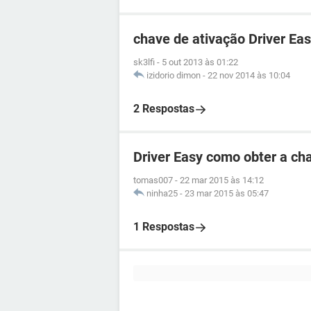
chave de ativação Driver Ea
sk3lfi
-
5 out 2013 às 01:22
izidorio dimon
-
22 nov 2014 às 10:04
2 Respostas
Driver Easy como obter a ch
tomas007
-
22 mar 2015 às 14:12
ninha25
-
23 mar 2015 às 05:47
1 Respostas