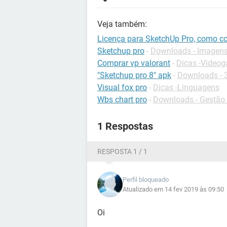
Veja também:
Licença para SketchUp Pro, como c
Sketchup pro
-
Downloads - Imagen
Comprar vp valorant
-
Dicas -Video
"Sketchup pro 8" apk
-
Downloads - 
Visual fox pro
-
Dicas -Linguagens
Wbs chart pro
-
Downloads - Gestão 
1 Respostas
RESPOSTA 1 / 1
Perfil bloqueado
Atualizado em 14 fev 2019 às 09:50
Oi