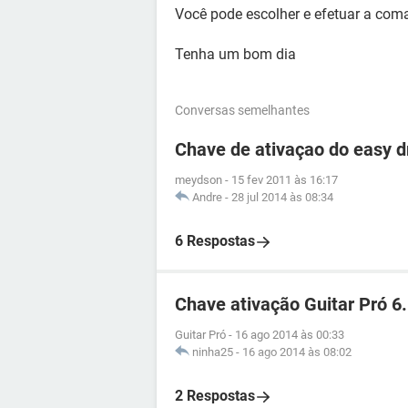
Você pode escolher e efetuar a com
Tenha um bom dia
Conversas semelhantes
Chave de ativaçao do easy d
meydson
-
15 fev 2011 às 16:17
Andre
-
28 jul 2014 às 08:34
6 Respostas
Chave ativação Guitar Pró 6.
Guitar Pró
-
16 ago 2014 às 00:33
ninha25
-
16 ago 2014 às 08:02
2 Respostas