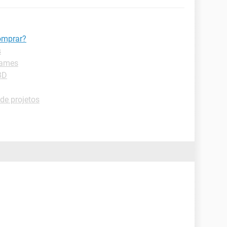
omprar?
s
games
3D
de projetos