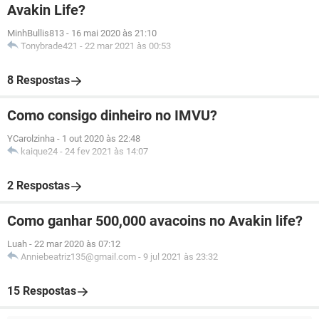
Avakin Life?
MinhBullis813
-
16 mai 2020 às 21:10
Tonybrade421
-
22 mar 2021 às 00:53
8 Respostas
Como consigo dinheiro no IMVU?
YCarolzinha
-
1 out 2020 às 22:48
kaique24
-
24 fev 2021 às 14:07
2 Respostas
Como ganhar 500,000 avacoins no Avakin life?
Luah
-
22 mar 2020 às 07:12
Anniebeatriz135@gmail.com
-
9 jul 2021 às 23:32
15 Respostas