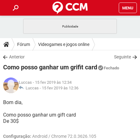
MENU
INÍCIO
JOGOS
WHATSAPP
DICAS
Fórum
Videogames e jogos online
CELULAR
FACEBOOK
JOGOS
WHATSAPP
DOWNLOADS
Anterior
Seguinte
OUTLOOK
EXCEL
CELULAR
FACEBOOK
Como posso ganhar um grifit card
INSTAGRAM
JOGOS
GMAIL
WHATSAPP
Fechado
FÓRUM
OUTLOOK
EXCEL
GUIA DE COMPRAS
CELULAR
FACEBOOK
Luccas
- 15 fev 2019 às 12:34
INSTAGRAM
JOGOS
GMAIL
WHATSAPP
GLOSSÁRIO
Luccas -
15 fev 2019 às 12:36
OUTLOOK
EXCEL
GUIA DE COMPRAS
CELULAR
FACEBOOK
INSTAGRAM
JOGOS
GMAIL
WHATSAPP
Bom dia,
OUTLOOK
EXCEL
GUIA DE COMPRAS
CELULAR
FACEBOOK
Como posso ganhar um gift card
INSTAGRAM
GMAIL
De 30$
OUTLOOK
EXCEL
GUIA DE COMPRAS
INSTAGRAM
GMAIL
Configuração:
Android / Chrome 72.0.3626.105