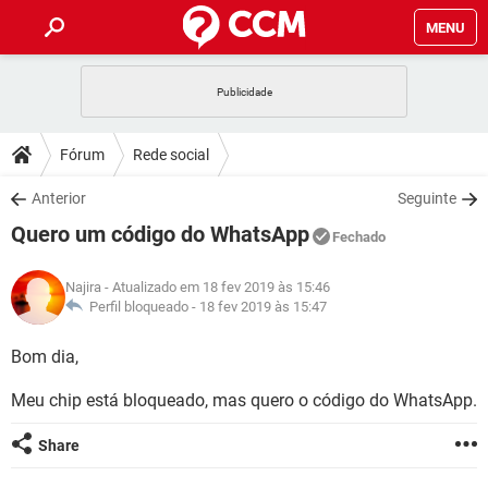
MENU
INÍCIO
JOGOS
WHATSAPP
DICAS
Fórum
Rede social
CELULAR
FACEBOOK
JOGOS
WHATSAPP
DOWNLOADS
Anterior
Seguinte
OUTLOOK
EXCEL
CELULAR
FACEBOOK
Quero um código do WhatsApp
INSTAGRAM
JOGOS
GMAIL
WHATSAPP
Fechado
FÓRUM
OUTLOOK
EXCEL
GUIA DE COMPRAS
CELULAR
FACEBOOK
Najira
- Atualizado em 18 fev 2019 às 15:46
INSTAGRAM
JOGOS
GMAIL
WHATSAPP
GLOSSÁRIO
Perfil bloqueado -
18 fev 2019 às 15:47
OUTLOOK
EXCEL
GUIA DE COMPRAS
CELULAR
FACEBOOK
INSTAGRAM
JOGOS
GMAIL
WHATSAPP
Bom dia,
OUTLOOK
EXCEL
GUIA DE COMPRAS
CELULAR
FACEBOOK
Meu chip está bloqueado, mas quero o código do WhatsApp.
INSTAGRAM
GMAIL
OUTLOOK
EXCEL
GUIA DE COMPRAS
Share
INSTAGRAM
GMAIL