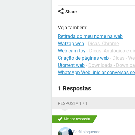
Share
Veja também:
Retirada do meu nome na web
Watzap web
-
Dicas -Chrome
Web cam toy
-
Dicas -Analógico e dig
Criação de páginas web
-
Dicas - W
Utorrent web
-
Downloads - Downlo
WhatsApp Web: iniciar conversas se
1 Respostas
RESPOSTA 1 / 1
Melhor resposta
Perfil bloqueado