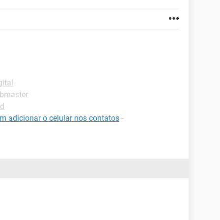
ital
ebmaster
ad
m adicionar o celular nos contatos
-