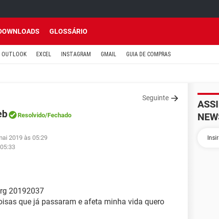
DOWNLOADS
GLOSSÁRIO
OUTLOOK
EXCEL
INSTAGRAM
GMAIL
GUIA DE COMPRAS
Seguinte
ASS
eb
NEW
Resolvido
/Fechado
mai 2019 às 05:29
 05:33
 rg 20192037
oisas que já passaram e afeta minha vida quero