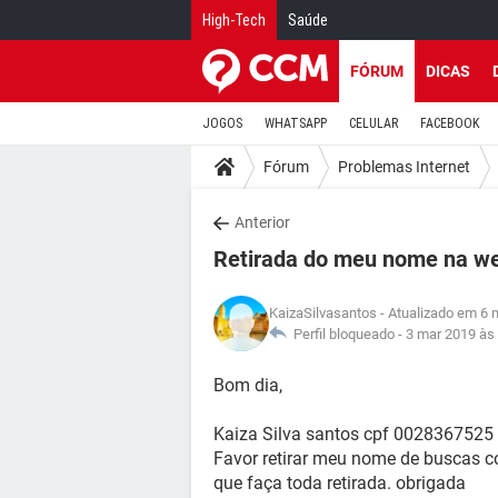
High-Tech
Saúde
FÓRUM
DICAS
JOGOS
WHATSAPP
CELULAR
FACEBOOK
Fórum
Problemas Internet
Anterior
Retirada do meu nome na w
KaizaSilvasantos
- Atualizado em 6 
Perfil bloqueado -
3 mar 2019 às
Bom dia,
Kaiza Silva santos cpf 0028367525
Favor retirar meu nome de buscas c
que faça toda retirada. obrigada