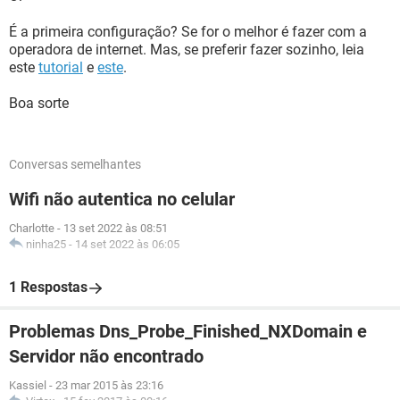
É a primeira configuração? Se for o melhor é fazer com a
operadora de internet. Mas, se preferir fazer sozinho, leia
este
tutorial
e
este
.
Boa sorte
Conversas semelhantes
Wifi não autentica no celular
Charlotte
-
13 set 2022 às 08:51
ninha25
-
14 set 2022 às 06:05
1 Respostas
Problemas Dns_Probe_Finished_NXDomain e
Servidor não encontrado
Kassiel
-
23 mar 2015 às 23:16