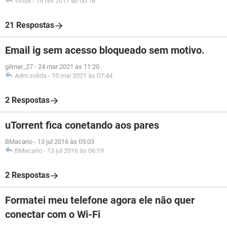
Virtox
-
15 fev 2017 às 00:16
21 Respostas
Email ig sem acesso bloqueado sem motivo.
gilmar_27
-
24 mar 2021 às 11:20
Adm.solida
-
10 mai 2021 às 07:44
2 Respostas
uTorrent fica conetando aos pares
BMacario
-
13 jul 2016 às 05:03
BMacario
-
13 jul 2016 às 06:19
2 Respostas
Formatei meu telefone agora ele não quer
conectar com o Wi-Fi