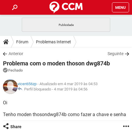
MENU
INÍCIO
JOGOS
WHATSAPP
DICAS
Fórum
Problemas Internet
CELULAR
FACEBOOK
JOGOS
WHATSAPP
DOWNLOADS
Anterior
Seguinte
OUTLOOK
EXCEL
CELULAR
FACEBOOK
Problema com o moden thoson dwg874b
INSTAGRAM
JOGOS
GMAIL
WHATSAPP
FÓRUM
OUTLOOK
EXCEL
Fechado
GUIA DE COMPRAS
CELULAR
FACEBOOK
INSTAGRAM
JOGOS
GMAIL
WHATSAPP
GLOSSÁRIO
OUTLOOK
vicenti56zp
- Atualizado em 4 mar 2019 às 04:53
EXCEL
GUIA DE COMPRAS
CELULAR
FACEBOOK
Perfil bloqueado -
4 mar 2019 às 04:56
INSTAGRAM
JOGOS
GMAIL
WHATSAPP
OUTLOOK
EXCEL
Oi
GUIA DE COMPRAS
CELULAR
FACEBOOK
INSTAGRAM
GMAIL
Tenho moden thosondwg874b como fazer a chave e senha
OUTLOOK
EXCEL
GUIA DE COMPRAS
INSTAGRAM
GMAIL
Share