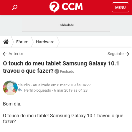
MENU
INÍCIO
JOGOS
WHATSAPP
DICAS
Fórum
Hardware
CELULAR
FACEBOOK
JOGOS
WHATSAPP
DOWNLOADS
Anterior
Seguinte
OUTLOOK
EXCEL
CELULAR
FACEBOOK
O touch do meu tablet Samsung Galaxy 10.1
INSTAGRAM
JOGOS
GMAIL
WHATSAPP
FÓRUM
OUTLOOK
EXCEL
travou o que fazer?
Fechado
GUIA DE COMPRAS
CELULAR
FACEBOOK
INSTAGRAM
JOGOS
GMAIL
WHATSAPP
GLOSSÁRIO
OUTLOOK
EXCEL
claudio
- Atualizado em 6 mar 2019 às 04:27
GUIA DE COMPRAS
CELULAR
FACEBOOK
Perfil bloqueado -
6 mar 2019 às 04:28
INSTAGRAM
JOGOS
GMAIL
WHATSAPP
OUTLOOK
EXCEL
Bom dia,
GUIA DE COMPRAS
CELULAR
FACEBOOK
INSTAGRAM
GMAIL
OUTLOOK
EXCEL
O touch do meu tablet Samsung Galaxy 10.1 travou o que
GUIA DE COMPRAS
fazer?
INSTAGRAM
GMAIL