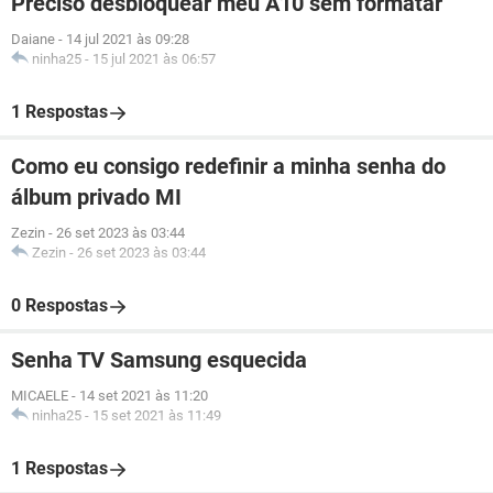
Preciso desbloquear meu A10 sem formatar
Daiane
-
14 jul 2021 às 09:28
ninha25
-
15 jul 2021 às 06:57
1 Respostas
Como eu consigo redefinir a minha senha do
álbum privado MI
Zezin
-
26 set 2023 às 03:44
Zezin
-
26 set 2023 às 03:44
0 Respostas
Senha TV Samsung esquecida
MICAELE
-
14 set 2021 às 11:20
ninha25
-
15 set 2021 às 11:49
1 Respostas