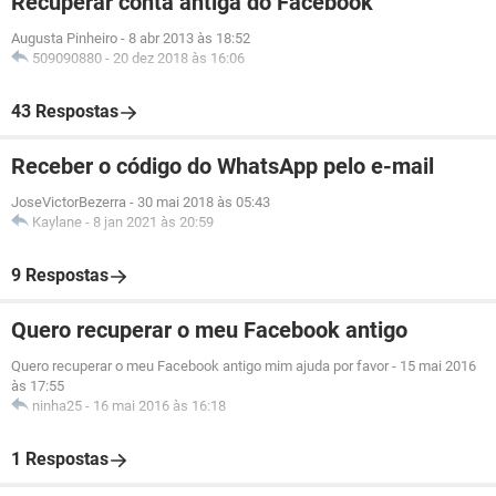
Recuperar conta antiga do Facebook
Augusta Pinheiro
-
8 abr 2013 às 18:52
509090880
-
20 dez 2018 às 16:06
43 Respostas
Receber o código do WhatsApp pelo e-mail
JoseVictorBezerra
-
30 mai 2018 às 05:43
Kaylane
-
8 jan 2021 às 20:59
9 Respostas
Quero recuperar o meu Facebook antigo
Quero recuperar o meu Facebook antigo mim ajuda por favor
-
15 mai 2016
às 17:55
ninha25
-
16 mai 2016 às 16:18
1 Respostas