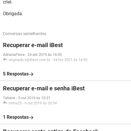
criei.
Obrigada.
Conversas semelhantes
Recuperar e-mail iBest
AdrianaPaiva
-
24 abr 2019 às 16:09
originado.x@ibest.com.br
-
24 fev 2021 às 14:53
5 Respostas
Recuperar e-mail e senha iBest
Tatiane
-
5 out 2019 às 10:31
ninha25
-
6 out 2019 às 03:34
1 Respostas