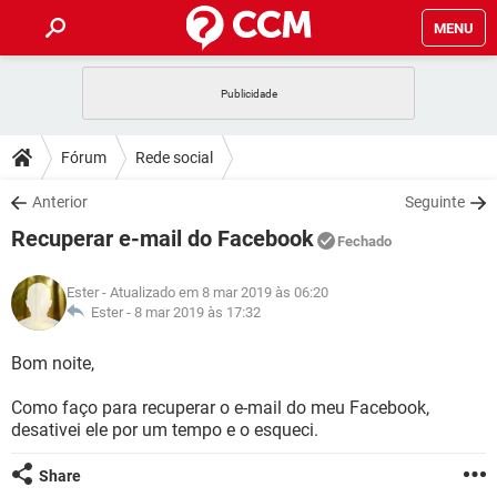
MENU
INÍCIO
JOGOS
WHATSAPP
DICAS
Fórum
Rede social
CELULAR
FACEBOOK
JOGOS
WHATSAPP
DOWNLOADS
Anterior
Seguinte
OUTLOOK
EXCEL
CELULAR
FACEBOOK
Recuperar e-mail do Facebook
INSTAGRAM
JOGOS
GMAIL
WHATSAPP
Fechado
FÓRUM
OUTLOOK
EXCEL
GUIA DE COMPRAS
CELULAR
FACEBOOK
Ester
- Atualizado em 8 mar 2019 às 06:20
INSTAGRAM
JOGOS
GMAIL
WHATSAPP
GLOSSÁRIO
Ester -
8 mar 2019 às 17:32
OUTLOOK
EXCEL
GUIA DE COMPRAS
CELULAR
FACEBOOK
INSTAGRAM
JOGOS
GMAIL
WHATSAPP
Bom noite,
OUTLOOK
EXCEL
GUIA DE COMPRAS
CELULAR
FACEBOOK
Como faço para recuperar o e-mail do meu Facebook,
INSTAGRAM
GMAIL
desativei ele por um tempo e o esqueci.
OUTLOOK
EXCEL
GUIA DE COMPRAS
INSTAGRAM
GMAIL
Share