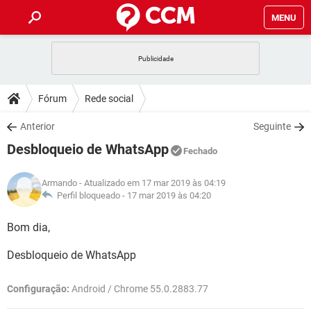
MENU
INÍCIO
JOGOS
WHATSAPP
DICAS
Fórum
Rede social
CELULAR
FACEBOOK
JOGOS
WHATSAPP
DOWNLOADS
Anterior
Seguinte
OUTLOOK
EXCEL
CELULAR
FACEBOOK
Desbloqueio de WhatsApp
INSTAGRAM
JOGOS
GMAIL
WHATSAPP
Fechado
FÓRUM
OUTLOOK
EXCEL
GUIA DE COMPRAS
CELULAR
FACEBOOK
Armando
- Atualizado em 17 mar 2019 às 04:19
INSTAGRAM
JOGOS
GMAIL
WHATSAPP
GLOSSÁRIO
Perfil bloqueado -
17 mar 2019 às 04:20
OUTLOOK
EXCEL
GUIA DE COMPRAS
CELULAR
FACEBOOK
INSTAGRAM
JOGOS
GMAIL
WHATSAPP
Bom dia,
OUTLOOK
EXCEL
GUIA DE COMPRAS
CELULAR
FACEBOOK
Desbloqueio de WhatsApp
INSTAGRAM
GMAIL
OUTLOOK
EXCEL
GUIA DE COMPRAS
Configuração:
Android / Chrome 55.0.2883.77
INSTAGRAM
GMAIL