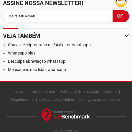
ASSINE NOSSA NEWSLETTER!
VEJA TAMBÉM
Chave de criptografia de 64 dígitos whatsapp
Whatsapp plus
Desculpa abreviação whatsapp
Mensagens não lidas whatsapp
Equipe
Termos de uso
Política de Privacidade
Contato
Regulamento
A Revista Da Mulher
Configuração de cookies
saude.ccm.net