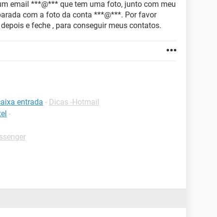
 um email ***@*** que tem uma foto, junto com meu
arada com a foto da conta ***@***. Por favor
epois e feche , para conseguir meus contatos.
caixa entrada
-
Dicas -Hotmail
el
-
ssenger