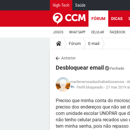
High-Tech
Saúde
FÓRUM
DICAS
JOGOS
WHATSAPP
CELULAR
FACEBOOK
Fórum
E-mail
Anterior
Desbloquear email
Fechado
marilenerosadasilvabarbosarosa
- A
Perfil bloqueado -
27 mar 2019 à
Preciso que minha conta do micros
preciso dos endereços que não sei d
com unidade escolar UNOPAR que de
não tenho celular para recados us
tem minha senha, pois não repasso ,