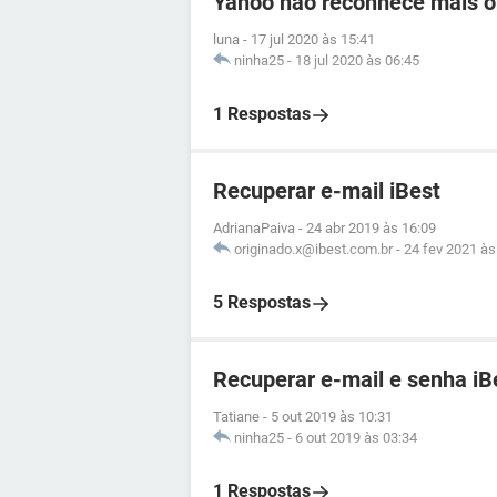
Yahoo não reconhece mais o
luna
-
17 jul 2020 às 15:41
ninha25
-
18 jul 2020 às 06:45
1 Respostas
Recuperar e-mail iBest
AdrianaPaiva
-
24 abr 2019 às 16:09
originado.x@ibest.com.br
-
24 fev 2021 às
5 Respostas
Recuperar e-mail e senha iB
Tatiane
-
5 out 2019 às 10:31
ninha25
-
6 out 2019 às 03:34
1 Respostas