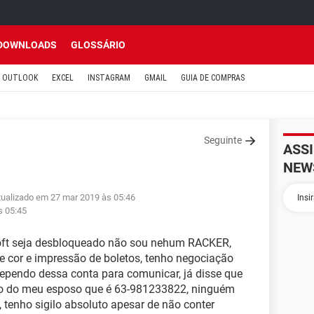
DOWNLOADS
GLOSSÁRIO
OUTLOOK
EXCEL
INSTAGRAM
GMAIL
GUIA DE COMPRAS
Seguinte
ASS
NEW
tualizado em 27 mar 2019 às 05:46
s 05:45
oft seja desbloqueado não sou nehum RACKER,
e cor e impressão de boletos, tenho negociação
pendo dessa conta para comunicar, já disse que
o o do meu esposo que é 63-981233822, ninguém
 tenho sigilo absoluto apesar de não conter