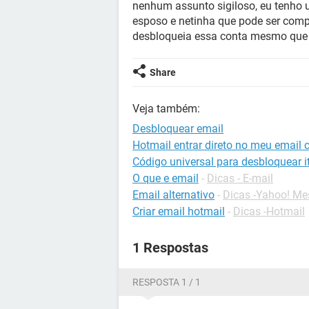
nenhum assunto sigiloso, eu tenho
esposo e netinha que pode ser comp
desbloqueia essa conta mesmo que d
Share
Veja também:
Desbloquear email
Hotmail entrar direto no meu email 
Código universal para desbloquear it
O que e email
-
Dicas - E-mail
Email alternativo
-
Dicas -Yahoo! Me
Criar email hotmail
-
Dicas -Hotmail
1 Respostas
RESPOSTA 1 / 1