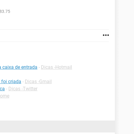
83.75
a caixa de entrada
-
Dicas -Hotmail
foi criada
-
Dicas -Gmail
ica
-
Dicas -Twitter
rome