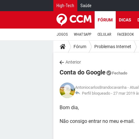
High-Tech
Saúde
FÓRUM
DICAS
JOGOS
WHATSAPP
CELULAR
FACEBOOK
Fórum
Problemas Internet
Anterior
Conta do Google
Fechado
AntoniocarlosBrandocavanha
- Atua
Perfil bloqueado -
27 mar 2019 à
Bom dia,
Não consigo entrar no meu e-mail.