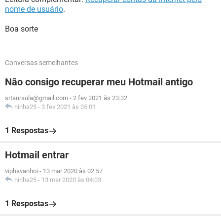
nome de usuário
.
Boa sorte
Conversas semelhantes
Não consigo recuperar meu Hotmail antigo
srtaursula@gmail.com
-
2 fev 2021 às 23:32
ninha25
-
3 fev 2021 às 05:01
1 Respostas
Hotmail entrar
viphavanhoi
-
13 mar 2020 às 02:57
ninha25
-
13 mar 2020 às 04:03
1 Respostas