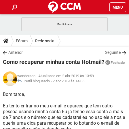
MENU
INÍCIO
JOGOS
WHATSAPP
DICAS
Fórum
Rede social
CELULAR
FACEBOOK
JOGOS
WHATSAPP
DOWNLOADS
Anterior
Seguinte
OUTLOOK
EXCEL
CELULAR
FACEBOOK
Como recuperar minhas conta Hotmail?
INSTAGRAM
JOGOS
GMAIL
WHATSAPP
Fechado
FÓRUM
OUTLOOK
EXCEL
GUIA DE COMPRAS
CELULAR
FACEBOOK
wanderson
- Atualizado em 2 abr 2019 às 13:59
INSTAGRAM
JOGOS
GMAIL
WHATSAPP
GLOSSÁRIO
Perfil bloqueado -
2 abr 2019 às 14:06
OUTLOOK
EXCEL
GUIA DE COMPRAS
CELULAR
FACEBOOK
INSTAGRAM
JOGOS
GMAIL
WHATSAPP
Bom tarde,
OUTLOOK
EXCEL
GUIA DE COMPRAS
CELULAR
FACEBOOK
Eu tento entrar no meu e-mail e aparece que tem outro
INSTAGRAM
GMAIL
pessoa usando minha conta Eu já tenho essa conta a mais
OUTLOOK
EXCEL
GUIA DE COMPRAS
de 7 anos e o número que eu cadastrei eu no uso ele a nos e
INSTAGRAM
GMAIL
queria uma dica para recuperar pq to botando o e-mail de
recuperação e não ta dando certo.