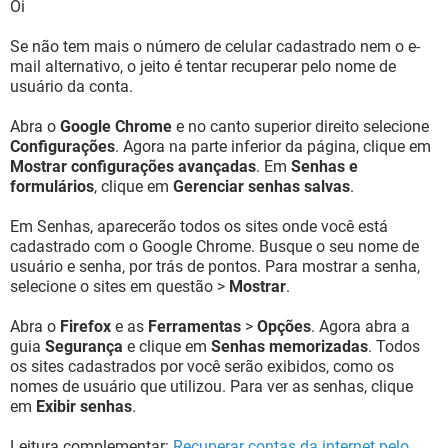
Oi
Se não tem mais o número de celular cadastrado nem o e-
mail alternativo, o jeito é tentar recuperar pelo nome de
usuário da conta.
Abra o
Google Chrome
e no canto superior direito selecione
Configurações
. Agora na parte inferior da página, clique em
Mostrar configurações avançadas
. Em
Senhas e
formulários
, clique em
Gerenciar senhas salvas
.
Em Senhas, aparecerão todos os sites onde você está
cadastrado com o Google Chrome. Busque o seu nome de
usuário e senha, por trás de pontos. Para mostrar a senha,
selecione o sites em questão >
Mostrar
.
Abra o
Firefox
e as
Ferramentas
>
Opções
. Agora abra a
guia
Segurança
e clique em
Senhas memorizadas
. Todos
os sites cadastrados por você serão exibidos, como os
nomes de usuário que utilizou. Para ver as senhas, clique
em
Exibir senhas
.
Leitura complementar:
Recuperar contas da internet pelo