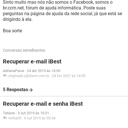
Sinto muito mas nós não somos o Facebook, somos o
br.ccm.net, fórum de ajuda informática. Poste suas
perguntas na página de ajuda da rede social, já que está se
dirigindo à ela.
Boa sorte
Conversas semelhantes
Recuperar e-mail iBest
AdrianaPaiva
-
24 abr 2019 às 16:09
originado.x@ibest.com.br
-
24 fev 2021 às 14:53
5 Respostas
Recuperar e-mail e senha iBest
Tatiane
-
5 out 2019 às 10:31
ninha25
-
6 out 2019 às 03:34