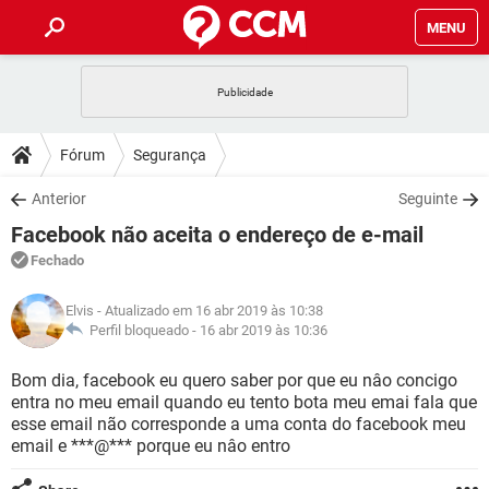
MENU
INÍCIO
JOGOS
WHATSAPP
DICAS
Fórum
Segurança
CELULAR
FACEBOOK
JOGOS
WHATSAPP
DOWNLOADS
Anterior
Seguinte
OUTLOOK
EXCEL
CELULAR
FACEBOOK
Facebook não aceita o endereço de e-mail
INSTAGRAM
JOGOS
GMAIL
WHATSAPP
FÓRUM
OUTLOOK
EXCEL
Fechado
GUIA DE COMPRAS
CELULAR
FACEBOOK
INSTAGRAM
JOGOS
GMAIL
WHATSAPP
GLOSSÁRIO
OUTLOOK
Elvis
- Atualizado em 16 abr 2019 às 10:38
EXCEL
GUIA DE COMPRAS
CELULAR
FACEBOOK
Perfil bloqueado -
16 abr 2019 às 10:36
INSTAGRAM
JOGOS
GMAIL
WHATSAPP
OUTLOOK
EXCEL
Bom dia, facebook eu quero saber por que eu nâo concigo
GUIA DE COMPRAS
CELULAR
FACEBOOK
entra no meu email quando eu tento bota meu emai fala que
INSTAGRAM
GMAIL
esse email não corresponde a uma conta do facebook meu
OUTLOOK
EXCEL
GUIA DE COMPRAS
email e ***@*** porque eu nâo entro
INSTAGRAM
GMAIL