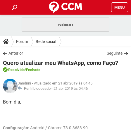
MENU
INÍCIO
JOGOS
WHATSAPP
DICAS
Fórum
Rede social
CELULAR
FACEBOOK
JOGOS
WHATSAPP
DOWNLOADS
Anterior
Seguinte
OUTLOOK
EXCEL
CELULAR
FACEBOOK
Quero atualizar meu WhatsApp, como Faço?
INSTAGRAM
JOGOS
GMAIL
WHATSAPP
FÓRUM
OUTLOOK
EXCEL
Resolvido
/Fechado
GUIA DE COMPRAS
CELULAR
FACEBOOK
INSTAGRAM
JOGOS
GMAIL
WHATSAPP
GLOSSÁRIO
OUTLOOK
Sandrini
- Atualizado em 21 abr 2019 às 04:45
EXCEL
GUIA DE COMPRAS
CELULAR
FACEBOOK
Perfil bloqueado -
21 abr 2019 às 04:46
INSTAGRAM
JOGOS
GMAIL
WHATSAPP
OUTLOOK
EXCEL
Bom dia,
GUIA DE COMPRAS
CELULAR
FACEBOOK
INSTAGRAM
GMAIL
OUTLOOK
EXCEL
GUIA DE COMPRAS
INSTAGRAM
GMAIL
Configuração:
Android / Chrome 73.0.3683.90