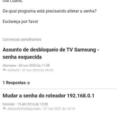
Olá Luana,
De qual programa está precisando alterar a senha?
Esclareça por favor
Conversas semelhantes
Assunto de desbloqueio de TV Samsung -
senha esquecida
Atumane
-
26 nov 2020 às 11:38
ninha25
-
27 nov 2020 às 05:05
1 Respostas
Mudar a senha do roteador 192.168.0.1
tuturiais
-
15 abr 2016 às 12:08
alexandrafreitaguedes
-
27 mar 2021 às 10:14