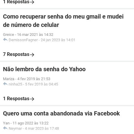
1 Respostas
Como recuperar senha do meu gmail e mudei
de número de celular
Greice
-
16 mar 2021 às 14:32
DemissonFagner
-
24 jan 2023 às 14:01
7 Respostas
Não lembro da senha do Yahoo
Mariza
-
4 fev 2019 às 21:53
ninha25
-
5 fev 2019 às 04:45
1 Respostas
Quero uma conta abandonada via Facebook
Yan
-
11 ago 2022 às 13:22
Neymar
-
4 mar 2023 às 17:48