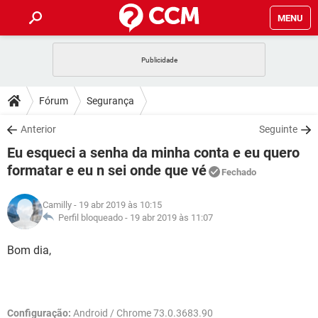
MENU
INÍCIO
JOGOS
WHATSAPP
DICAS
Fórum
Segurança
CELULAR
FACEBOOK
JOGOS
WHATSAPP
DOWNLOADS
Anterior
Seguinte
OUTLOOK
EXCEL
CELULAR
FACEBOOK
Eu esqueci a senha da minha conta e eu quero
INSTAGRAM
JOGOS
GMAIL
WHATSAPP
FÓRUM
OUTLOOK
EXCEL
formatar e eu n sei onde que vé
Fechado
GUIA DE COMPRAS
CELULAR
FACEBOOK
INSTAGRAM
JOGOS
GMAIL
WHATSAPP
GLOSSÁRIO
OUTLOOK
EXCEL
Camilly
- 19 abr 2019 às 10:15
GUIA DE COMPRAS
CELULAR
FACEBOOK
Perfil bloqueado -
19 abr 2019 às 11:07
INSTAGRAM
JOGOS
GMAIL
WHATSAPP
OUTLOOK
EXCEL
Bom dia,
GUIA DE COMPRAS
CELULAR
FACEBOOK
INSTAGRAM
GMAIL
OUTLOOK
EXCEL
GUIA DE COMPRAS
INSTAGRAM
GMAIL
Configuração:
Android / Chrome 73.0.3683.90