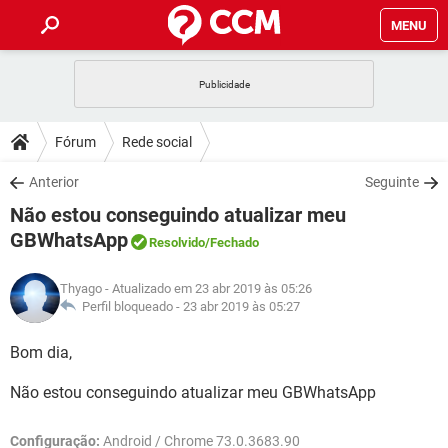
MENU
INÍCIO
JOGOS
WHATSAPP
DICAS
Fórum
Rede social
CELULAR
FACEBOOK
JOGOS
WHATSAPP
DOWNLOADS
Anterior
Seguinte
OUTLOOK
EXCEL
CELULAR
FACEBOOK
Não estou conseguindo atualizar meu
INSTAGRAM
JOGOS
GMAIL
WHATSAPP
FÓRUM
OUTLOOK
EXCEL
GBWhatsApp
Resolvido
/Fechado
GUIA DE COMPRAS
CELULAR
FACEBOOK
INSTAGRAM
JOGOS
GMAIL
WHATSAPP
GLOSSÁRIO
OUTLOOK
EXCEL
Thyago
- Atualizado em 23 abr 2019 às 05:26
GUIA DE COMPRAS
CELULAR
FACEBOOK
Perfil bloqueado -
23 abr 2019 às 05:27
INSTAGRAM
JOGOS
GMAIL
WHATSAPP
OUTLOOK
EXCEL
Bom dia,
GUIA DE COMPRAS
CELULAR
FACEBOOK
INSTAGRAM
GMAIL
OUTLOOK
EXCEL
Não estou conseguindo atualizar meu GBWhatsApp
GUIA DE COMPRAS
INSTAGRAM
GMAIL
Configuração:
Android / Chrome 73.0.3683.90