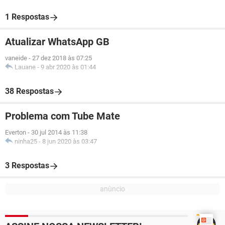
1 Respostas
Atualizar WhatsApp GB
vaneide
-
27 dez 2018 às 07:25
Lauane
-
9 abr 2020 às 01:44
38 Respostas
Problema com Tube Mate
Everton
-
30 jul 2014 às 11:38
ninha25
-
8 jun 2020 às 03:47
3 Respostas