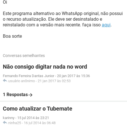
Oi
Este programa alternativo ao WhatsApp original, não possui
o recurso atualização. Ele deve ser desinstalado e
reinstalado com a versão mais recente. faça isso
aqui
.
Boa sorte
Conversas semelhantes
Não consigo digitar nada no word
Fernando Ferreira Dantas Junior
-
20 jan 2017 às 15:36
usuário anônimo
-
21 jan 2017 às 02:53
1 Respostas
Como atualizar o Tubemate
karinny
-
15 jul 2014 às 23:21
ninha25
-
16 jul 2014 às 06:48