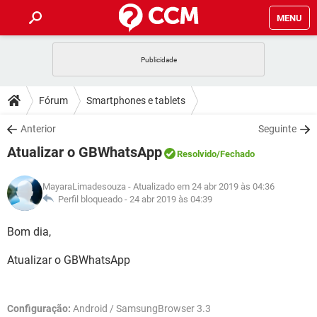
MENU
INÍCIO
JOGOS
WHATSAPP
DICAS
Fórum
Smartphones e tablets
CELULAR
FACEBOOK
JOGOS
WHATSAPP
DOWNLOADS
Anterior
Seguinte
OUTLOOK
EXCEL
CELULAR
FACEBOOK
Atualizar o GBWhatsApp
INSTAGRAM
JOGOS
GMAIL
WHATSAPP
Resolvido
/Fechado
FÓRUM
OUTLOOK
EXCEL
GUIA DE COMPRAS
CELULAR
FACEBOOK
MayaraLimadesouza
- Atualizado em 24 abr 2019 às 04:36
INSTAGRAM
JOGOS
GMAIL
WHATSAPP
GLOSSÁRIO
Perfil bloqueado -
24 abr 2019 às 04:39
OUTLOOK
EXCEL
GUIA DE COMPRAS
CELULAR
FACEBOOK
INSTAGRAM
JOGOS
GMAIL
WHATSAPP
Bom dia,
OUTLOOK
EXCEL
GUIA DE COMPRAS
CELULAR
FACEBOOK
Atualizar o GBWhatsApp
INSTAGRAM
GMAIL
OUTLOOK
EXCEL
GUIA DE COMPRAS
INSTAGRAM
GMAIL
Configuração:
Android / SamsungBrowser 3.3