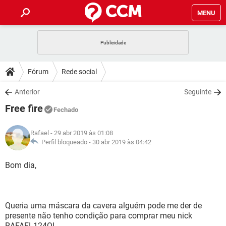
MENU
INÍCIO
JOGOS
WHATSAPP
DICAS
Fórum
Rede social
CELULAR
FACEBOOK
JOGOS
WHATSAPP
DOWNLOADS
Anterior
Seguinte
OUTLOOK
EXCEL
CELULAR
FACEBOOK
Free fire
INSTAGRAM
JOGOS
GMAIL
WHATSAPP
Fechado
FÓRUM
OUTLOOK
EXCEL
GUIA DE COMPRAS
CELULAR
FACEBOOK
Rafael
- 29 abr 2019 às 01:08
INSTAGRAM
JOGOS
GMAIL
WHATSAPP
GLOSSÁRIO
Perfil bloqueado -
30 abr 2019 às 04:42
OUTLOOK
EXCEL
GUIA DE COMPRAS
CELULAR
FACEBOOK
INSTAGRAM
JOGOS
GMAIL
WHATSAPP
Bom dia,
OUTLOOK
EXCEL
GUIA DE COMPRAS
CELULAR
FACEBOOK
INSTAGRAM
GMAIL
OUTLOOK
EXCEL
GUIA DE COMPRAS
Queria uma máscara da cavera alguém pode me der de
INSTAGRAM
GMAIL
presente não tenho condição para comprar meu nick
RAFAEL124QL