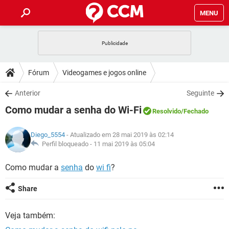
MENU
INÍCIO
JOGOS
WHATSAPP
DICAS
Fórum
Videogames e jogos online
CELULAR
FACEBOOK
JOGOS
WHATSAPP
DOWNLOADS
Anterior
Seguinte
OUTLOOK
EXCEL
CELULAR
FACEBOOK
Como mudar a senha do Wi-Fi
INSTAGRAM
JOGOS
GMAIL
WHATSAPP
Resolvido
/Fechado
FÓRUM
OUTLOOK
EXCEL
GUIA DE COMPRAS
CELULAR
FACEBOOK
Diego_5554
- Atualizado em 28 mai 2019 às 02:14
INSTAGRAM
JOGOS
GMAIL
WHATSAPP
GLOSSÁRIO
Perfil bloqueado -
11 mai 2019 às 05:04
OUTLOOK
EXCEL
GUIA DE COMPRAS
CELULAR
FACEBOOK
INSTAGRAM
JOGOS
GMAIL
WHATSAPP
Como mudar a
senha
do
wi fi
?
OUTLOOK
EXCEL
GUIA DE COMPRAS
CELULAR
FACEBOOK
Share
INSTAGRAM
GMAIL
OUTLOOK
EXCEL
GUIA DE COMPRAS
Veja também:
INSTAGRAM
GMAIL