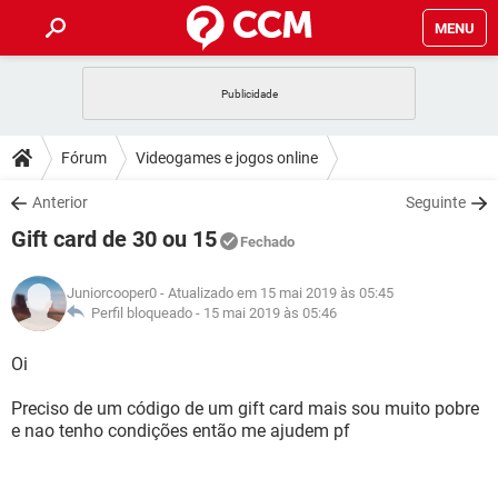
MENU
INÍCIO
JOGOS
WHATSAPP
DICAS
Fórum
Videogames e jogos online
CELULAR
FACEBOOK
JOGOS
WHATSAPP
DOWNLOADS
Anterior
Seguinte
OUTLOOK
EXCEL
CELULAR
FACEBOOK
Gift card de 30 ou 15
INSTAGRAM
JOGOS
GMAIL
WHATSAPP
Fechado
FÓRUM
OUTLOOK
EXCEL
GUIA DE COMPRAS
CELULAR
FACEBOOK
Juniorcooper0
- Atualizado em 15 mai 2019 às 05:45
INSTAGRAM
JOGOS
GMAIL
WHATSAPP
GLOSSÁRIO
Perfil bloqueado -
15 mai 2019 às 05:46
OUTLOOK
EXCEL
GUIA DE COMPRAS
CELULAR
FACEBOOK
INSTAGRAM
JOGOS
GMAIL
WHATSAPP
Oi
OUTLOOK
EXCEL
GUIA DE COMPRAS
CELULAR
FACEBOOK
Preciso de um código de um gift card mais sou muito pobre
INSTAGRAM
GMAIL
e nao tenho condições então me ajudem pf
OUTLOOK
EXCEL
GUIA DE COMPRAS
INSTAGRAM
GMAIL