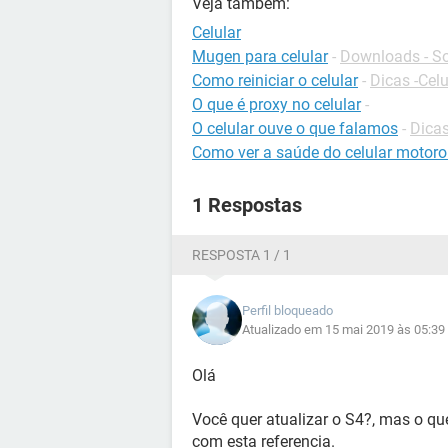
Veja também:
Celular
Mugen para celular
-
Downloads - So
Como reiniciar o celular
-
Dicas -Celu
O que é proxy no celular
-
O celular ouve o que falamos
-
Dicas
Como ver a saúde do celular motoro
1 Respostas
RESPOSTA 1 / 1
Perfil bloqueado
Atualizado em 15 mai 2019 às 05:39
Olá
Você quer atualizar o S4?, mas o que
com esta referencia.