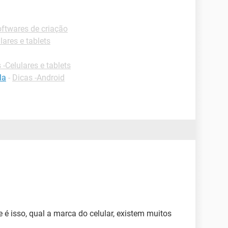
ftwares de criação
lares e tablets
 -Celulares e tablets
la
-
Dicas -Android
 é isso, qual a marca do celular, existem muitos