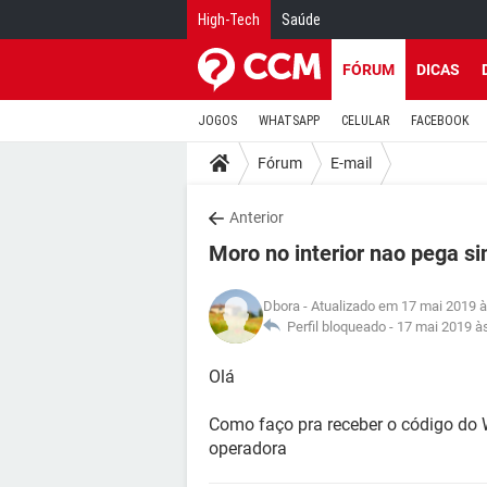
High-Tech
Saúde
FÓRUM
DICAS
JOGOS
WHATSAPP
CELULAR
FACEBOOK
Fórum
E-mail
Anterior
Moro no interior nao pega si
Dbora
- Atualizado em 17 mai 2019 à
Perfil bloqueado -
17 mai 2019 à
Olá
Como faço pra receber o código do
operadora