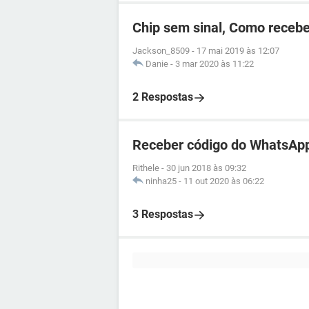
Chip sem sinal, Como recebe
Jackson_8509
-
17 mai 2019 às 12:07
Danie
-
3 mar 2020 às 11:22
2 Respostas
Receber código do WhatsApp
Rithele
-
30 jun 2018 às 09:32
ninha25
-
11 out 2020 às 06:22
3 Respostas