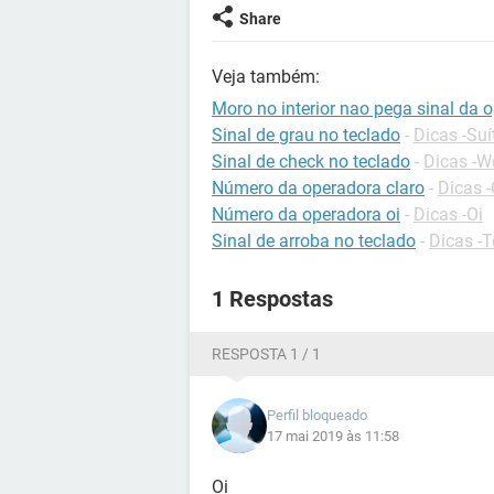
Share
Veja também:
Moro no interior nao pega sinal da 
Sinal de grau no teclado
-
Dicas -Suí
Sinal de check no teclado
-
Dicas -W
Número da operadora claro
-
Dicas -
Número da operadora oi
-
Dicas -Oi
Sinal de arroba no teclado
-
Dicas -
1 Respostas
RESPOSTA 1 / 1
Perfil bloqueado
17 mai 2019 às 11:58
Oi