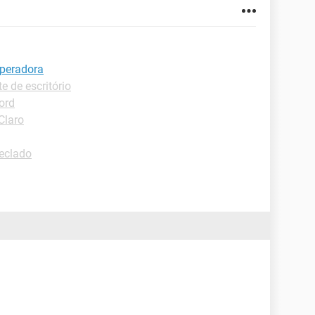
operadora
te de escritório
ord
Claro
Teclado