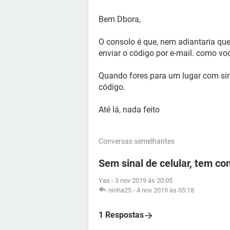
Bem Dbora,
O consolo é que, nem adiantaria qu
enviar o código por e-mail. como vo
Quando fores para um lugar com sina
código.
Até lá, nada feito
Conversas semelhantes
Sem sinal de celular, tem c
Yas
-
3 nov 2019 às 20:05
ninha25
-
4 nov 2019 às 05:18
1 Respostas