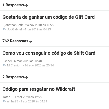
1 Respostas
Gostaria de ganhar um código de Gift Card
DjonathanBotk
-
24 nov 2018 às 13:22
JooGabriel
-
4 jun 2019 às 04:23
762 Respostas
Como vou conseguir o código de Shift Card
RAfael
-
6 mar 2020 às 12:40
MrCranium
-
16 ago 2020 às 20:34
2 Respostas
Código para resgatar no Wildcraft
Tatah
-
31 mar 2020 às 12:29
ninha25
-
1 abr 2020 às 04:31