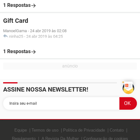
1 Respostas
Gift Card
ManoelGama
-
24 abr 2019 às 02:08
ninha25
-
24 abr 2019 às 04:25
1 Respostas
ASSINE NOSSA NEWSLETTER!
Equipe
Termos de uso
Política de Privacidade
Contato
Regulamento
A Revista Da Mulher
Configuração de cookies