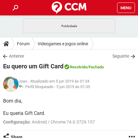
MENU
INÍCIO
JOGOS
WHATSAPP
DICAS
Fórum
Videogames e jogos online
CELULAR
FACEBOOK
JOGOS
WHATSAPP
DOWNLOADS
Anterior
Seguinte
OUTLOOK
EXCEL
CELULAR
FACEBOOK
Eu quero um Gift Card
INSTAGRAM
JOGOS
GMAIL
WHATSAPP
Resolvido
/Fechado
FÓRUM
OUTLOOK
EXCEL
GUIA DE COMPRAS
CELULAR
FACEBOOK
Joao
- Atualizado em 5 jun 2019 às 01:34
INSTAGRAM
JOGOS
GMAIL
WHATSAPP
GLOSSÁRIO
Perfil bloqueado -
5 jun 2019 às 01:35
OUTLOOK
EXCEL
GUIA DE COMPRAS
CELULAR
FACEBOOK
INSTAGRAM
JOGOS
GMAIL
WHATSAPP
Bom dia,
OUTLOOK
EXCEL
GUIA DE COMPRAS
CELULAR
FACEBOOK
Eu queria Gift Card.
INSTAGRAM
GMAIL
OUTLOOK
EXCEL
Configuração:
Android / Chrome 74.0.3729.157
GUIA DE COMPRAS
INSTAGRAM
GMAIL
Share