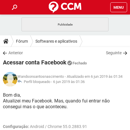
MENU
INÍCIO
JOGOS
WHATSAPP
DICAS
Fórum
Softwares e aplicativos
CELULAR
FACEBOOK
JOGOS
WHATSAPP
DOWNLOADS
Anterior
Seguinte
OUTLOOK
EXCEL
CELULAR
FACEBOOK
Acessar conta Facebook
INSTAGRAM
JOGOS
GMAIL
WHATSAPP
Fechado
FÓRUM
OUTLOOK
EXCEL
GUIA DE COMPRAS
CELULAR
FACEBOOK
Wandsonsantosnascimento
- Atualizado em 6 jun 2019 às 01:34
INSTAGRAM
JOGOS
GMAIL
WHATSAPP
GLOSSÁRIO
Perfil bloqueado -
6 jun 2019 às 01:36
OUTLOOK
EXCEL
GUIA DE COMPRAS
CELULAR
FACEBOOK
INSTAGRAM
JOGOS
GMAIL
WHATSAPP
Bom dia,
OUTLOOK
EXCEL
Atualizei meu Facebook. Mas, quando fui entrar não
GUIA DE COMPRAS
CELULAR
FACEBOOK
consegui mas o que aconteceu.
INSTAGRAM
GMAIL
OUTLOOK
EXCEL
GUIA DE COMPRAS
INSTAGRAM
GMAIL
Configuração:
Android / Chrome 55.0.2883.91