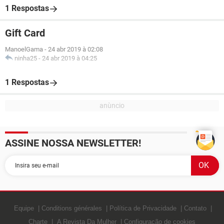
1 Respostas
Gift Card
ManoelGama
-
24 abr 2019 à 02:08
ninha25
-
24 abr 2019 à 04:25
1 Respostas
ASSINE NOSSA NEWSLETTER!
Equipe
Conditions générales
Política de Privacidade
Contato
Charte
A Revista Da Mulher
Configuração de cookies