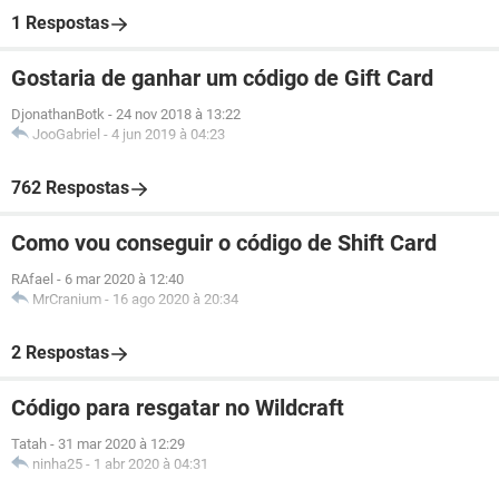
1 Respostas
Gostaria de ganhar um código de Gift Card
DjonathanBotk
-
24 nov 2018 à 13:22
JooGabriel
-
4 jun 2019 à 04:23
762 Respostas
Como vou conseguir o código de Shift Card
RAfael
-
6 mar 2020 à 12:40
MrCranium
-
16 ago 2020 à 20:34
2 Respostas
Código para resgatar no Wildcraft
Tatah
-
31 mar 2020 à 12:29
ninha25
-
1 abr 2020 à 04:31