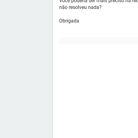
Você poderia ser mais preciso na r
não resolveu nada?
Obrigada