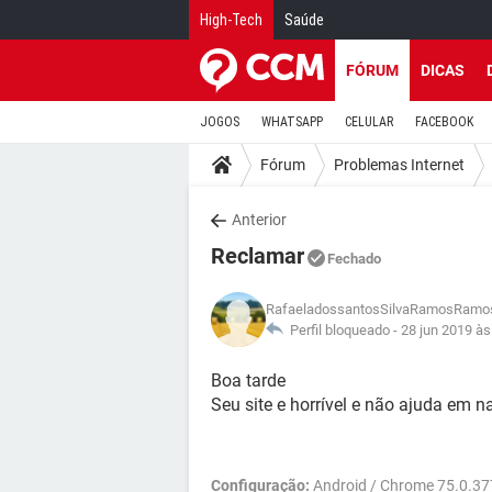
High-Tech
Saúde
FÓRUM
DICAS
JOGOS
WHATSAPP
CELULAR
FACEBOOK
Fórum
Problemas Internet
Anterior
Reclamar
Fechado
RafaeladossantosSilvaRamosRamo
Perfil bloqueado -
28 jun 2019 às
Boa tarde
Seu site e horrível e não ajuda em n
Configuração:
Android / Chrome 75.0.3