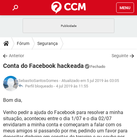
MENU
INÍCIO
JOGOS
WHATSAPP
DICAS
Fórum
Segurança
CELULAR
FACEBOOK
JOGOS
WHATSAPP
DOWNLOADS
Anterior
Seguinte
OUTLOOK
EXCEL
CELULAR
FACEBOOK
Conta do Facebook hackeada
INSTAGRAM
JOGOS
GMAIL
WHATSAPP
Fechado
FÓRUM
OUTLOOK
EXCEL
GUIA DE COMPRAS
CELULAR
FACEBOOK
SebastioSantosGomes
- Atualizado em 5 jul 2019 às 03:05
INSTAGRAM
JOGOS
GMAIL
WHATSAPP
GLOSSÁRIO
Perfil bloqueado -
4 jul 2019 às 11:55
OUTLOOK
EXCEL
GUIA DE COMPRAS
CELULAR
FACEBOOK
INSTAGRAM
JOGOS
GMAIL
WHATSAPP
Bom dia,
OUTLOOK
EXCEL
GUIA DE COMPRAS
CELULAR
FACEBOOK
Venho pedir a ajuda do Facebook para resolver a minha
INSTAGRAM
GMAIL
situação, aconteceu entre o dia 1/07 e o dia 02/07
OUTLOOK
EXCEL
GUIA DE COMPRAS
envidaram a minha conta e começaram a falar com os
INSTAGRAM
GMAIL
meus amigos si passando por me, pedindo um favor para
depositar dinheiro em constas de terceiro e eu soube por