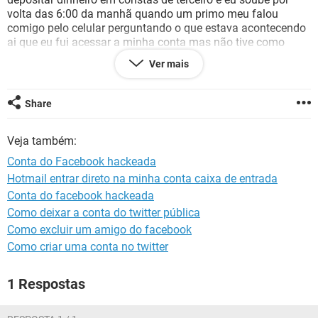
GUIA DE COMPRAS
volta das 6:00 da manhã quando um primo meu falou
comigo pelo celular perguntando o que estava acontecendo
ai que eu fui acessar a minha conta mas não tive como
acessar, tentei recuperar as senha mas o meliante já tinha
Ver mais
mudado o numero de telefone e o endereço de emal.
No perfil já pedi para os meus amigos denunciar o perfil.
Share
Veja também:
Conta do Facebook hackeada
Hotmail entrar direto na minha conta caixa de entrada
Conta do facebook hackeada
Como deixar a conta do twitter pública
Como excluir um amigo do facebook
Como criar uma conta no twitter
1 Respostas