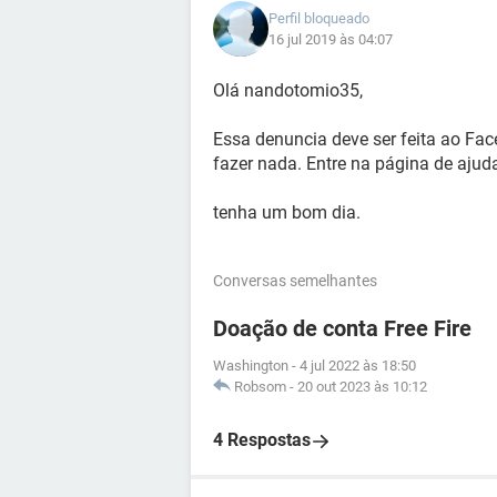
Perfil bloqueado
16 jul 2019 às 04:07
Olá nandotomio35,
Essa denuncia deve ser feita ao Fa
fazer nada. Entre na página de ajud
tenha um bom dia.
Conversas semelhantes
Doação de conta Free Fire
Washington
-
4 jul 2022 às 18:50
Robsom
-
20 out 2023 às 10:12
4 Respostas