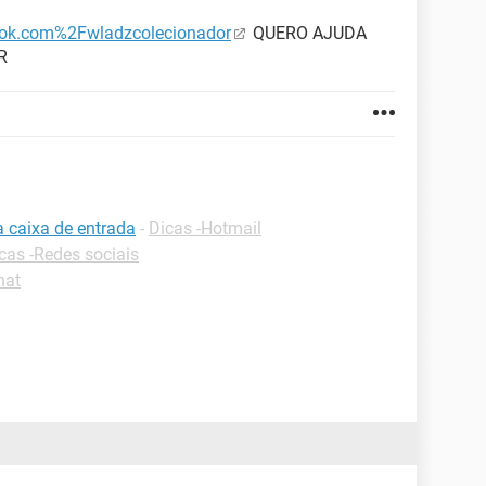
k.com%2Fwladzcolecionador
QUERO AJUDA
R
a caixa de entrada
-
Dicas -Hotmail
cas -Redes sociais
hat