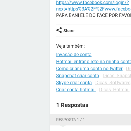
https://www.facebook.com/login/?
next=https%3A%2F%2Fwww.faceboo
PARA BANI ELE DO FACE POR FAVO
Share
Veja também:
Invasão de conta
Hotmail entrar direto na minha cont
Como criar uma conta no twitter
-
Di
Snapchat criar conta
-
Dicas -Snapc
Skype criar conta
-
Dicas -Softwares
Criar conta hotmail
-
Dicas -Hotmail
1 Respostas
RESPOSTA 1 / 1