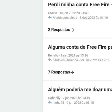
Perdi minha conta Free Fire 
Otavio
-
16 jan 2022 às 04:43
Marcioconceicao
-
3 dez 2022 às 01:16
2 Respostas
Alguma conta de Free Fire p
Renato
-
1 set 2021 às 13:16
paulojosuemende
-
29 jan 2022 às 17:15
7 Respostas
Alguém poderia me doar uma
Gabrielly
-
7 jan 2022 às 13:49
ninha25
-
9 jan 2022 às 03:15