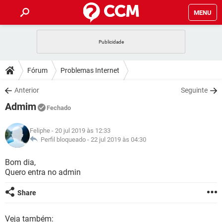
MENU
INÍCIO
JOGOS
WHATSAPP
DICAS
Fórum
Problemas Internet
CELULAR
FACEBOOK
JOGOS
WHATSAPP
DOWNLOADS
Anterior
Seguinte
OUTLOOK
EXCEL
CELULAR
FACEBOOK
Admim
INSTAGRAM
JOGOS
GMAIL
WHATSAPP
Fechado
FÓRUM
OUTLOOK
EXCEL
GUIA DE COMPRAS
CELULAR
FACEBOOK
Feliphe
- 20 jul 2019 às 12:33
INSTAGRAM
JOGOS
GMAIL
WHATSAPP
GLOSSÁRIO
Perfil bloqueado -
22 jul 2019 às 04:30
OUTLOOK
EXCEL
GUIA DE COMPRAS
CELULAR
FACEBOOK
INSTAGRAM
JOGOS
GMAIL
WHATSAPP
Bom dia,
OUTLOOK
EXCEL
Quero entra no admin
GUIA DE COMPRAS
CELULAR
FACEBOOK
INSTAGRAM
GMAIL
OUTLOOK
EXCEL
Share
GUIA DE COMPRAS
INSTAGRAM
GMAIL
Veja também: