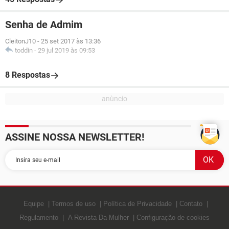
Senha de Admim
CleitonJ10
-
25 set 2017 às 13:36
toddin
-
29 jul 2019 às 09:53
8 Respostas
ASSINE NOSSA NEWSLETTER!
Equipe
Termos de uso
Política de Privacidade
Contato
Regulamento
A Revista Da Mulher
Configuração de cookies