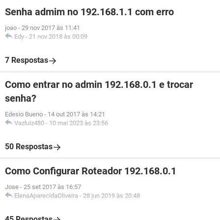
Senha admim no 192.168.1.1 com erro
joao
-
29 nov 2017 às 11:41
Edy
-
21 nov 2018 às 00:09
7 Respostas
Como entrar no admin 192.168.0.1 e trocar
senha?
Edesio Bueno
-
14 out 2017 às 14:21
Vazluiz480
-
10 mai 2023 às 23:56
50 Respostas
Como Configurar Roteador 192.168.0.1
Jose
-
25 set 2017 às 16:57
ElenaAparecidaOliveira
-
28 jun 2019 às 20:48
45 Respostas