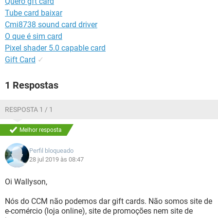
Quero gft card
GUIA DE COMPRAS
Tube card baixar
Cmi8738 sound card driver
O que é sim card
Pixel shader 5.0 capable card
Gift Card
✓
1 Respostas
RESPOSTA 1 / 1
Melhor resposta
Perfil bloqueado
28 jul 2019 às 08:47
Oi Wallyson,
Nós do CCM não podemos dar gift cards. Não somos site de
e-comércio (loja online), site de promoções nem site de