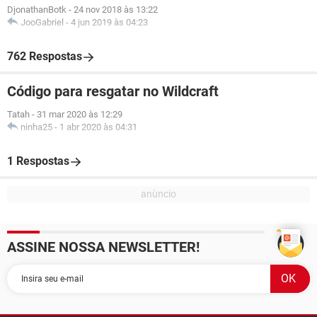
DjonathanBotk
-
24 nov 2018 às 13:22
JooGabriel
-
4 jun 2019 às 04:23
762 Respostas
Código para resgatar no Wildcraft
Tatah
-
31 mar 2020 às 12:29
ninha25
-
1 abr 2020 às 04:31
1 Respostas
ASSINE NOSSA NEWSLETTER!