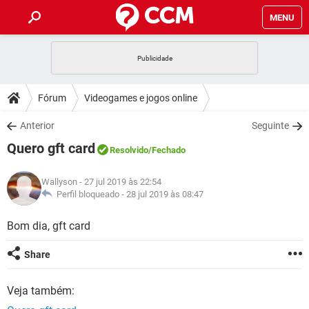
MENU
INÍCIO
JOGOS
WHATSAPP
DICAS
Fórum
Videogames e jogos online
CELULAR
FACEBOOK
JOGOS
WHATSAPP
DOWNLOADS
Anterior
Seguinte
OUTLOOK
EXCEL
CELULAR
FACEBOOK
Quero gft card
INSTAGRAM
JOGOS
GMAIL
WHATSAPP
Resolvido
/Fechado
FÓRUM
OUTLOOK
EXCEL
GUIA DE COMPRAS
CELULAR
FACEBOOK
Wallyson
- 27 jul 2019 às 22:54
INSTAGRAM
JOGOS
GMAIL
WHATSAPP
GLOSSÁRIO
Perfil bloqueado -
28 jul 2019 às 08:47
OUTLOOK
EXCEL
GUIA DE COMPRAS
CELULAR
FACEBOOK
INSTAGRAM
JOGOS
GMAIL
WHATSAPP
Bom dia, gft card
OUTLOOK
EXCEL
GUIA DE COMPRAS
CELULAR
FACEBOOK
Share
INSTAGRAM
GMAIL
OUTLOOK
EXCEL
GUIA DE COMPRAS
Veja também:
INSTAGRAM
GMAIL