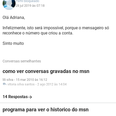
Perfil bloqueado
28 jul 2019 às 07:18
Olá Adriana,
Infelizmente, isto será impossível, porque o mensageiro só
reconhece o número que criou a conta.
Sinto muito
Conversas semelhantes
como ver conversas gravadas no msn
lili silva
-
15 mar 2010 às 16:12
vitoria silva santos
-
2 ago 2012 às 14:04
14 Respostas
programa para ver o historico do msn