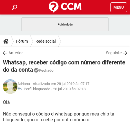
MENU
INÍCIO
JOGOS
WHATSAPP
DICAS
Fórum
Rede social
CELULAR
FACEBOOK
JOGOS
WHATSAPP
DOWNLOADS
Anterior
Seguinte
OUTLOOK
EXCEL
CELULAR
FACEBOOK
Whatsap, receber código com número diferente
INSTAGRAM
JOGOS
GMAIL
WHATSAPP
FÓRUM
OUTLOOK
EXCEL
do da conta
Fechado
GUIA DE COMPRAS
CELULAR
FACEBOOK
INSTAGRAM
JOGOS
GMAIL
WHATSAPP
GLOSSÁRIO
OUTLOOK
EXCEL
Adriana
- Atualizado em 28 jul 2019 às 07:17
GUIA DE COMPRAS
CELULAR
FACEBOOK
Perfil bloqueado -
28 jul 2019 às 07:18
INSTAGRAM
JOGOS
GMAIL
WHATSAPP
OUTLOOK
EXCEL
Olá
GUIA DE COMPRAS
CELULAR
FACEBOOK
INSTAGRAM
GMAIL
OUTLOOK
EXCEL
Não consegui o código d whatsap por que meu chip ta
GUIA DE COMPRAS
bloqueado, quero recebe por outro número.
INSTAGRAM
GMAIL