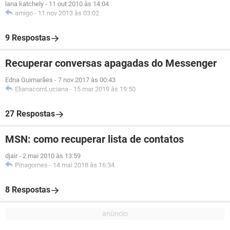
lana katchely
-
11 out 2010 às 14:04
amigo
-
11 nov 2013 às 03:02
9 Respostas
Recuperar conversas apagadas do Messenger
Edna Guimarães
-
7 nov 2017 às 00:43
ElianacomLuciana
-
15 mar 2019 às 19:50
27 Respostas
MSN: como recuperar lista de contatos
djair
-
2 mai 2010 às 13:59
Pinagomes
-
14 mai 2018 às 16:34
8 Respostas